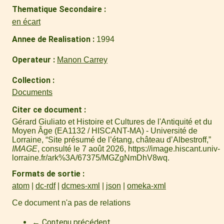
Thematique Secondaire
en écart
Annee de Realisation
1994
Operateur
Manon Carrey
Collection
Documents
Citer ce document
Gérard Giuliato et Histoire et Cultures de l'Antiquité et du
Moyen Âge (EA1132 / HISCANT-MA) - Université de
Lorraine, “Site présumé de l’étang, château d’Albestroff,”
IMAGE
, consulté le 7 août 2026,
https://image.hiscant.univ-
lorraine.fr/ark%3A/67375/MGZgNmDhV8wq
.
Formats de sortie
atom
dc-rdf
dcmes-xml
json
omeka-xml
Ce document n'a pas de relations
← Contenu précédent