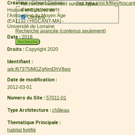
Créateur
Gérard Giuliato
Recherche seulement sur ces types
d'enregistrements :
Histoire et Cultures de
l'Antiquité et du Moyen Âge
Contenu
(EA1132 / HISCANT-MA) -
Université de Lorraine
Recherche avancée (contenus seulement)
Date
2018
Recherche
Droits
Copyright 2020
Identifiant
ark:/67375/MGZgNmDhV8wq
Date de modification
2012-03-01
Numero du Site
57011-01
Type Architecture
château
Thematique Principale
habitat fortifié