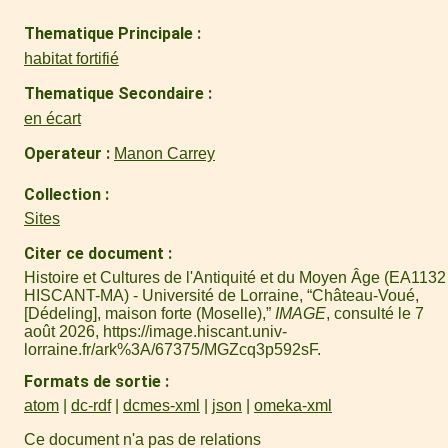
Thematique Principale
habitat fortifié
Thematique Secondaire
en écart
Operateur
Manon Carrey
Collection
Sites
Citer ce document
Histoire et Cultures de l'Antiquité et du Moyen Âge (EA1132 
HISCANT-MA) - Université de Lorraine, “Château-Voué,
[Dédeling], maison forte (Moselle),”
IMAGE
, consulté le 7
août 2026,
https://image.hiscant.univ-
lorraine.fr/ark%3A/67375/MGZcq3p592sF
.
Formats de sortie
atom
dc-rdf
dcmes-xml
json
omeka-xml
Ce document n'a pas de relations