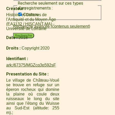
Recherche seulement sur ces types
d'enregistrements :
Créateur
Contenu
Histoire et Cultures de
l'Antiquité et du Moyen Âge
(EA1132 / HISCANT-MA) -
Recherche avancée (contenus seulement)
Université de Lorraine
Recherche
Date
2018
Droits
Copyright 2020
Identifiant
ark:/67375/MGZcq3p592sF
Presentation du Site
Le village de Château-Voué
se trouve en refuge sur un
éperon rocheux qui domine
la plaine où coule deux
ruisseaux le long du site
ainsi que l'étang du Wuisse
au Sud-Est (altitude: 255
m).