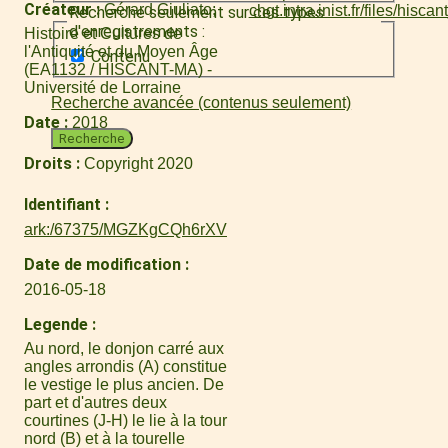
Créateur
Gérard Giuliato
Recherche seulement sur ces types
d'enregistrements :
Histoire et Cultures de
l'Antiquité et du Moyen Âge
Contenu
(EA1132 / HISCANT-MA) -
Université de Lorraine
Recherche avancée (contenus seulement)
Date
2018
Recherche
Droits
Copyright 2020
Identifiant
ark:/67375/MGZKgCQh6rXV
Date de modification
2016-05-18
Legende
Au nord, le donjon carré aux
angles arrondis (A) constitue
le vestige le plus ancien. De
part et d'autres deux
courtines (J-H) le lie à la tour
nord (B) et à la tourelle