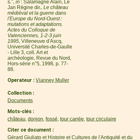
s.",
in
: Salamagne Alain, Le
Jan Régine dir.,
Le château
médiéval et la guerre dans
l'Europe du Nord-Ouest :
mutations et adaptations.
Actes du Colloque de
Valenciennes, 1-2-3 juin
1995
, Villeneuve d'Ascq,
Université Charles-de-Gaulle
- Lille 3, coll. Art et
archéologie, Revue du Nord,
Hors-série n°5, 1998, p. 77-
88.
Operateur
Vianney Muller
Collection
Documents
Mots-clés
château
,
donjon
,
fossé
,
tour carrée
,
tour circulaire
Citer ce document
Gérard Giuliato et Histoire et Cultures de l'Antiquité et du