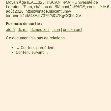
Moyen Âge (EA1132 / HISCANT-MA) - Université de
Lorraine, “Plan, château de Blâmont,”
IMAGE
, consulté le 6
août 2026,
https://image.hiscant.univ-
lorraine.fr/ark%3A/67375/MGZKgCQh6rXV
.
Formats de sortie
atom
dc-rdf
dcmes-xml
json
omeka-xml
Ce document n'a pas de relations
← Contenu précédent
Contenu suivant →