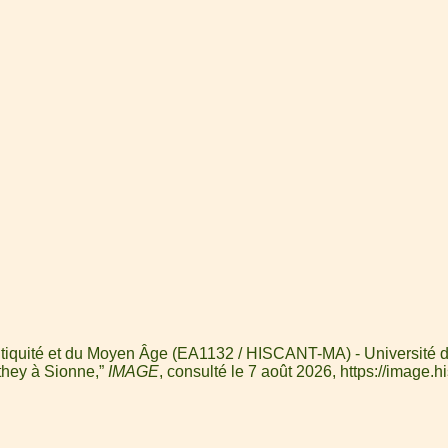
'Antiquité et du Moyen Âge (EA1132 / HISCANT-MA) - Université d
they à Sionne,”
IMAGE
, consulté le 7 août 2026,
https://image.h
l