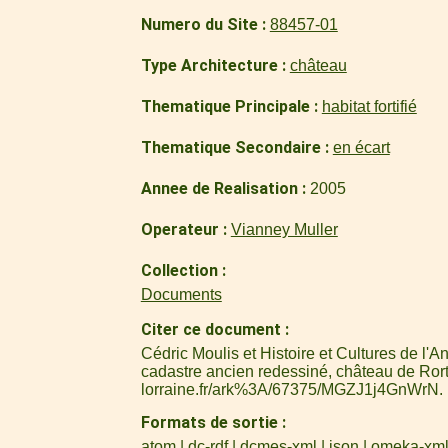
Numero du Site
88457-01
Type Architecture
château
Thematique Principale
habitat fortifié
Thematique Secondaire
en écart
Annee de Realisation
2005
Operateur
Vianney Muller
Collection
Documents
Citer ce document
Cédric Moulis et Histoire et Cultures de l
cadastre ancien redessiné, château de Ror
lorraine.fr/ark%3A/67375/MGZJ1j4GnWrN
.
Formats de sortie
atom
dc-rdf
dcmes-xml
json
omeka-xm