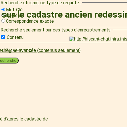
Recherche utilisant ce type de requête :
Mot-Clé
sur le cadastre ancien redessi
Booléen
Correspondance exacte
Recherche seulement sur ces types d'enregistrements :
Contenu
cherche avancée (contenus seulement)
oyen Âge (EA1132 /
echerche
é d'après le cadastre de