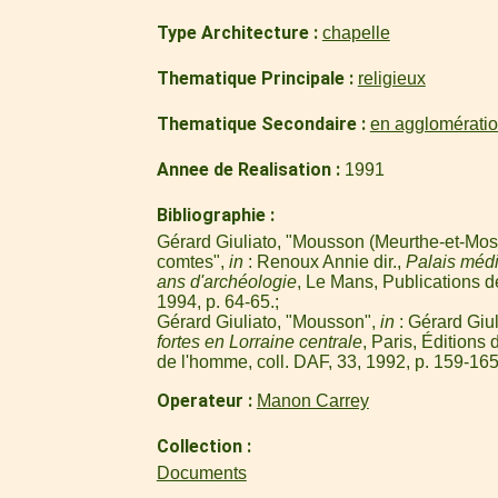
Type Architecture
chapelle
Thematique Principale
religieux
Thematique Secondaire
en agglomérati
Annee de Realisation
1991
Bibliographie
Gérard Giuliato, "Mousson (Meurthe-et-Mosel
comtes",
in
: Renoux Annie dir.,
Palais médi
ans d'archéologie
, Le Mans, Publications d
1994, p. 64-65.
Gérard Giuliato, "Mousson",
in
: Gérard Giul
fortes en Lorraine centrale
, Paris, Éditions
de l'homme, coll. DAF, 33, 1992, p. 159-165
Operateur
Manon Carrey
Collection
Documents