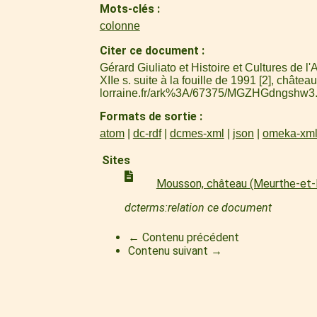
Mots-clés
colonne
Citer ce document
Gérard Giuliato et Histoire et Cultures de
XIIe s. suite à la fouille de 1991 [2], chât
lorraine.fr/ark%3A/67375/MGZHGdngshw3
Formats de sortie
atom
dc-rdf
dcmes-xml
json
omeka-xm
Sites
Mousson, château (Meurthe-et-
dcterms:relation ce document
← Contenu précédent
Contenu suivant →