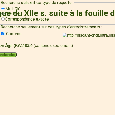
Recherche utilisant ce type de requête :
Mot-Clé
e du XIIe s. suite à la fouille 
Booléen
Correspondance exacte
Recherche seulement sur ces types d'enregistrements :
Contenu
cherche avancée (contenus seulement)
oyen Âge (EA1132 /
echerche