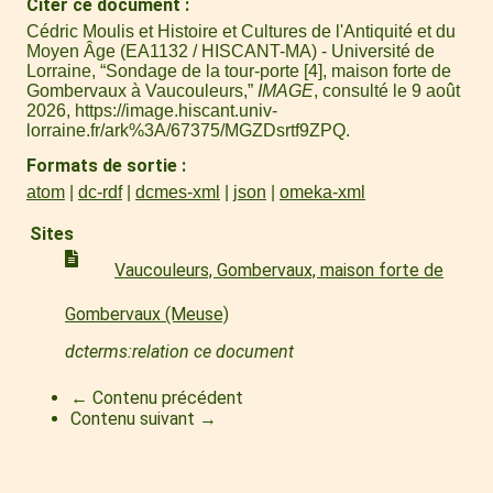
Citer ce document
Cédric Moulis et Histoire et Cultures de l'Antiquité et du
Moyen Âge (EA1132 / HISCANT-MA) - Université de
Lorraine, “Sondage de la tour-porte [4], maison forte de
Gombervaux à Vaucouleurs,”
IMAGE
, consulté le 9 août
2026,
https://image.hiscant.univ-
lorraine.fr/ark%3A/67375/MGZDsrtf9ZPQ
.
Formats de sortie
atom
dc-rdf
dcmes-xml
json
omeka-xml
Sites
Vaucouleurs, Gombervaux, maison forte de
Gombervaux (Meuse)
dcterms:relation ce document
← Contenu précédent
Contenu suivant →