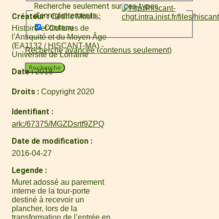
Recherche seulement sur ces types
d'enregistrements :
Créateur
Cédric Moulis
Contenu
Histoire et Cultures de
l'Antiquité et du Moyen Âge
(EA1132 / HISCANT-MA) -
Recherche avancée (contenus seulement)
Université de Lorraine
Recherche
Date
2018
Droits
Copyright 2020
Identifiant
ark:/67375/MGZDsrtf9ZPQ
Date de modification
2016-04-27
Legende
Muret adossé au parement
interne de la tour-porte
destiné à recevoir un
plancher, lors de la
transformation de l’entrée en