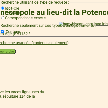
Recherche utilisant ce type de requête :
Mot-Clé
 nécropole au lieu-dit la Poten
Booléen
Correspondance exacte
Recherche seulement sur ces types d'enregistrements :
Contenu
oyen Âge (EA1132 /
cherche avancée (contenus seulement)
echerche
ve les traces ligneuses du
la sépulture 114 de la