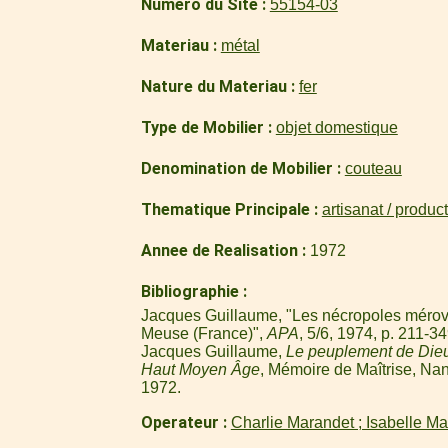
Numero du Site
55154-03
Materiau
métal
Nature du Materiau
fer
Type de Mobilier
objet domestique
Denomination de Mobilier
couteau
Thematique Principale
artisanat / produc
Annee de Realisation
1972
Bibliographie
Jacques Guillaume, "Les nécropoles mérov
Meuse (France)",
APA
, 5/6, 1974, p. 211-34
Jacques Guillaume,
Le peuplement de Die
Haut Moyen Âge
, Mémoire de Maîtrise, Nan
1972.
Operateur
Charlie Marandet ; Isabelle M