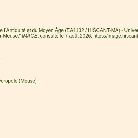
de l'Antiquité et du Moyen Âge (EA1132 / HISCANT-MA) - Univers
ur-Meuse,”
IMAGE
, consulté le 7 août 2026,
https://image.hiscant
l
écropole (Meuse)