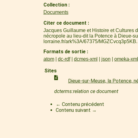
Collection
Documents
Citer ce document
Jacques Guillaume et Histoire et Cultures 
nécropole au lieu-dit la Potence à Dieue-s
lorraine.fr/ark%3A/67375/MGZCvcq3p5KB
.
Formats de sortie
atom
dc-rdf
dcmes-xml
json
omeka-xm
Sites
Dieue-sur-Meuse, la Potence, n
dcterms:relation ce document
← Contenu précédent
Contenu suivant →