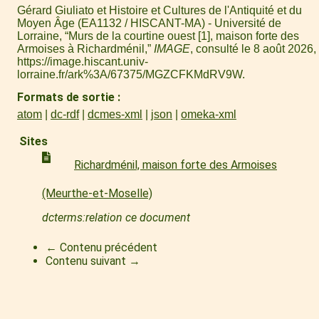
Gérard Giuliato et Histoire et Cultures de l'Antiquité et du
Moyen Âge (EA1132 / HISCANT-MA) - Université de
Lorraine, “Murs de la courtine ouest [1], maison forte des
Armoises à Richardménil,”
IMAGE
, consulté le 8 août 2026,
https://image.hiscant.univ-
lorraine.fr/ark%3A/67375/MGZCFKMdRV9W
.
Formats de sortie
atom
dc-rdf
dcmes-xml
json
omeka-xml
Sites
Richardménil, maison forte des Armoises
(Meurthe-et-Moselle)
dcterms:relation ce document
← Contenu précédent
Contenu suivant →