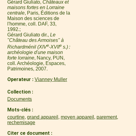
Gérard Giuliato,
Châteaux et
maisons fortes en Lorraine
centrale
, Paris, Éditions de la
Maison des sciences de
l'homme, coll. DAF, 33,
1992.
Gérard Giuliato dir.,
Le
"Château des Armoises" à
e
e
Richardménil (XIV
-XVII
s.) :
archéologie d'une maison
forte lorraine
, Nancy, PUN,
coll. Archéologie, Espaces,
Patrimoines, 2007.
Operateur
Vianney Muller
Collection
Documents
Mots-clés
courtine
,
grand appareil
,
moyen appareil
,
parement
,
rechemisage
Citer ce document