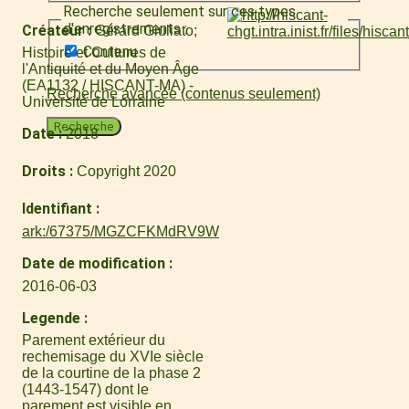
Recherche seulement sur ces types
d'enregistrements :
Créateur
Gérard Giuliato
Contenu
Histoire et Cultures de
l'Antiquité et du Moyen Âge
(EA1132 / HISCANT-MA) -
Recherche avancée (contenus seulement)
Université de Lorraine
Recherche
Date
2018
Droits
Copyright 2020
Identifiant
ark:/67375/MGZCFKMdRV9W
Date de modification
2016-06-03
Legende
Parement extérieur du
rechemisage du XVIe siècle
de la courtine de la phase 2
(1443-1547) dont le
parement est visible en