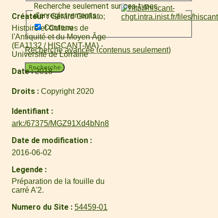
Recherche seulement sur ces types
d'enregistrements :
Créateur
Gérard Giuliato
Contenu
Histoire et Cultures de
l'Antiquité et du Moyen Âge
(EA1132 / HISCANT-MA) -
Recherche avancée (contenus seulement)
Université de Lorraine
Recherche
Date
2018
Droits
Copyright 2020
Identifiant
ark:/67375/MGZ91Xd4bNn8
Date de modification
2016-06-02
Legende
Préparation de la fouille du
carré A'2.
Numero du Site
54459-01