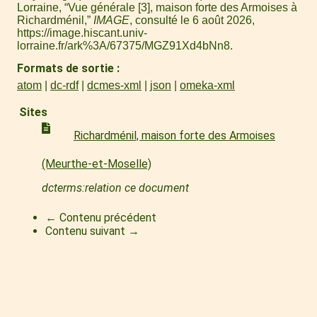
Lorraine, “Vue générale [3], maison forte des Armoises à
Richardménil,”
IMAGE
, consulté le 6 août 2026,
https://image.hiscant.univ-
lorraine.fr/ark%3A/67375/MGZ91Xd4bNn8
.
Formats de sortie
atom
dc-rdf
dcmes-xml
json
omeka-xml
Sites
Richardménil, maison forte des Armoises
(Meurthe-et-Moselle)
dcterms:relation ce document
← Contenu précédent
Contenu suivant →