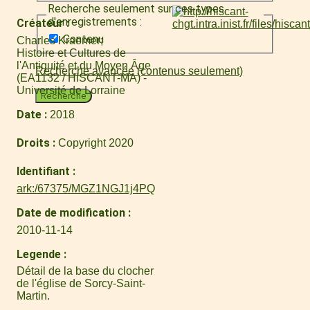
Recherche seulement sur ces types
d'enregistrements :
Créateur
Contenu
Charles Kraemer
Histoire et Cultures de
l'Antiquité et du Moyen Âge
Recherche avancée (contenus seulement)
(EA1132 / HISCANT-MA) -
Université de Lorraine
Recherche
Date
2018
Droits
Copyright 2020
Identifiant
ark:/67375/MGZ1NGJ1j4PQ
Date de modification
2010-11-14
Legende
Détail de la base du clocher
de l'église de Sorcy-Saint-
Martin.