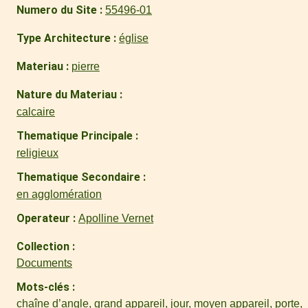
Numero du Site
55496-01
Type Architecture
église
Materiau
pierre
Nature du Materiau
calcaire
Thematique Principale
religieux
Thematique Secondaire
en agglomération
Operateur
Apolline Vernet
Collection
Documents
Mots-clés
chaîne d’angle
,
grand appareil
,
jour
,
moyen appareil
,
porte
,