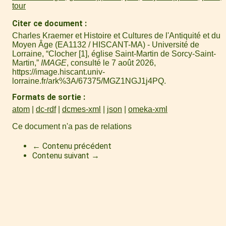
tour
Citer ce document
Charles Kraemer et Histoire et Cultures de l'Antiquité et du
Moyen Âge (EA1132 / HISCANT-MA) - Université de
Lorraine, “Clocher [1], église Saint-Martin de Sorcy-Saint-
Martin,”
IMAGE
, consulté le 7 août 2026,
https://image.hiscant.univ-
lorraine.fr/ark%3A/67375/MGZ1NGJ1j4PQ
.
Formats de sortie
atom
dc-rdf
dcmes-xml
json
omeka-xml
Ce document n'a pas de relations
← Contenu précédent
Contenu suivant →