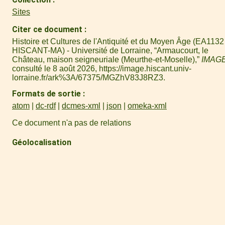
Sites
Citer ce document
Histoire et Cultures de l'Antiquité et du Moyen Âge (EA1132 
HISCANT-MA) - Université de Lorraine, “Armaucourt, le
Château, maison seigneuriale (Meurthe-et-Moselle),”
IMAG
consulté le 8 août 2026,
https://image.hiscant.univ-
lorraine.fr/ark%3A/67375/MGZhV83J8RZ3
.
Formats de sortie
atom
dc-rdf
dcmes-xml
json
omeka-xml
Ce document n'a pas de relations
Géolocalisation