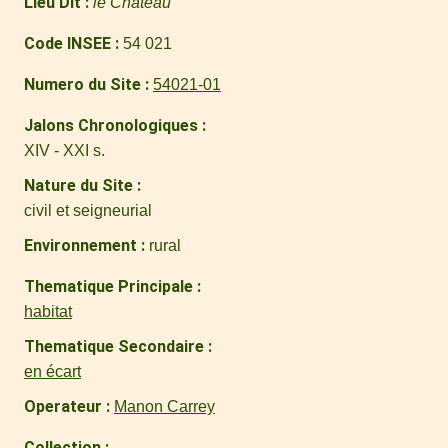
Lieu Dit
le Château
Code INSEE
54 021
Numero du Site
54021-01
Jalons Chronologiques
XIV - XXI s.
Nature du Site
civil et seigneurial
Environnement
rural
Thematique Principale
habitat
Thematique Secondaire
en écart
Operateur
Manon Carrey
Collection