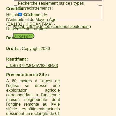
Recherche seulement sur ces types
d'enregistrements :
Créateur
Contenu
Histoire et Cultures de
l'Antiquité et du Moyen Âge
(EA1132 / HISCANT-MA) -
Recherche avancée (contenus seulement)
Université de Lorraine
Recherche
Date
2018
Droits
Copyright 2020
Identifiant
ark:/67375/MGZhV83J8RZ3
Presentation du Site
A 60 mètres à l'ouest de
l'église se dresse une
exploitation agricole
correspondant à l'ancienne
maison seigneuriale dont
l'origine remonte au XVIe
siècle. Les bâtiments actuels
dessinent un rectangle de 61