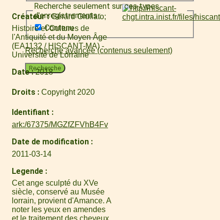
Recherche seulement sur ces types
d'enregistrements :
Créateur
Gérard Giuliato
Contenu
Histoire et Cultures de
l'Antiquité et du Moyen Âge
(EA1132 / HISCANT-MA) -
Recherche avancée (contenus seulement)
Université de Lorraine
Recherche
Date
2018
Droits
Copyright 2020
Identifiant
ark:/67375/MGZfZFVhB4Fv
Date de modification
2011-03-14
Legende
Cet ange sculpté du XVe
siècle, conservé au Musée
lorrain, provient d'Amance. A
noter les yeux en amendes
et le traitement des cheveux.