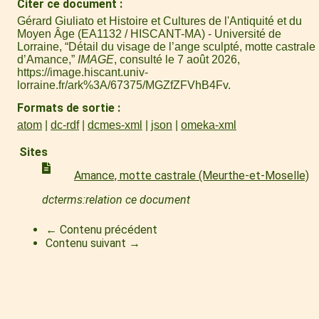
Citer ce document
Gérard Giuliato et Histoire et Cultures de l'Antiquité et du
Moyen Âge (EA1132 / HISCANT-MA) - Université de
Lorraine, “Détail du visage de l’ange sculpté, motte castrale
d’Amance,”
IMAGE
, consulté le 7 août 2026,
https://image.hiscant.univ-
lorraine.fr/ark%3A/67375/MGZfZFVhB4Fv
.
Formats de sortie
atom
dc-rdf
dcmes-xml
json
omeka-xml
Sites
Amance, motte castrale (Meurthe-et-Moselle)
dcterms:relation ce document
← Contenu précédent
Contenu suivant →