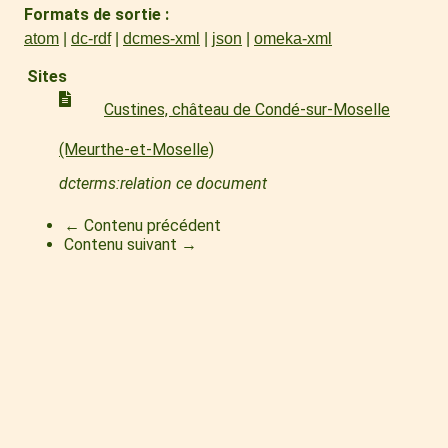
Formats de sortie
atom
dc-rdf
dcmes-xml
json
omeka-xml
Sites
Custines, château de Condé-sur-Moselle
(Meurthe-et-Moselle)
dcterms:relation ce document
← Contenu précédent
Contenu suivant →