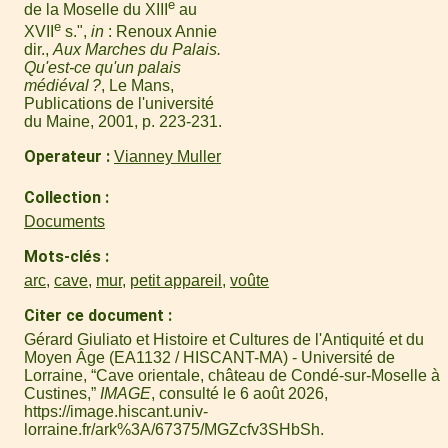
e
de la Moselle du XIII
au
e
XVII
s.",
in
: Renoux Annie
dir.,
Aux Marches du Palais.
Qu'est-ce qu'un palais
médiéval ?
, Le Mans,
Publications de l'université
du Maine, 2001, p. 223-231.
Operateur
Vianney Muller
Collection
Documents
Mots-clés
arc
,
cave
,
mur
,
petit appareil
,
voûte
Citer ce document
Gérard Giuliato et Histoire et Cultures de l'Antiquité et du
Moyen Âge (EA1132 / HISCANT-MA) - Université de
Lorraine, “Cave orientale, château de Condé-sur-Moselle à
Custines,”
IMAGE
, consulté le 6 août 2026,
https://image.hiscant.univ-
lorraine.fr/ark%3A/67375/MGZcfv3SHbSh
.