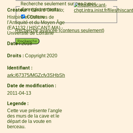
Recherche seulement sur ces types
d'enregistrements :
Créateur
Gérard Giuliato
Contenu
Histoire et Cultures de
l'Antiquité et du Moyen Âge
(EA1132 / HISCANT-MA) -
Recherche avancée (contenus seulement)
Université de Lorraine
Recherche
Date
2018
Droits
Copyright 2020
Identifiant
ark:/67375/MGZcfv3SHbSh
Date de modification
2011-04-13
Legende
Cette vue présente l'angle
des murs de la cave et le
départ de la voute en
berceau.