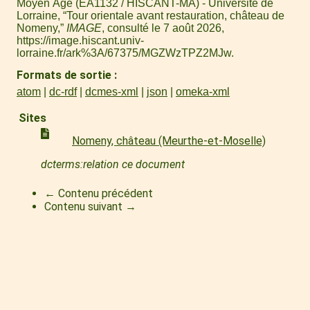
Moyen Âge (EA1132 / HISCANT-MA) - Université de
Lorraine, “Tour orientale avant restauration, château de
Nomeny,”
IMAGE
, consulté le 7 août 2026,
https://image.hiscant.univ-
lorraine.fr/ark%3A/67375/MGZWzTPZ2MJw
.
Formats de sortie
atom
dc-rdf
dcmes-xml
json
omeka-xml
Sites
Nomeny, château (Meurthe-et-Moselle)
dcterms:relation ce document
← Contenu précédent
Contenu suivant →