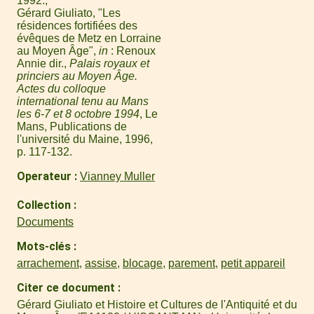
1992.
Gérard Giuliato, "Les
résidences fortifiées des
évêques de Metz en Lorraine
au Moyen Âge",
in
: Renoux
Annie dir.,
Palais royaux et
princiers au Moyen Âge.
Actes du colloque
international tenu au Mans
les 6-7 et 8 octobre 1994
, Le
Mans, Publications de
l'université du Maine, 1996,
p. 117-132.
Operateur
Vianney Muller
Collection
Documents
Mots-clés
arrachement
,
assise
,
blocage
,
parement
,
petit appareil
Citer ce document
Gérard Giuliato et Histoire et Cultures de l'Antiquité et du