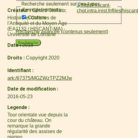
Recherche seulement sur ces types
d'enregistrements :
Créateur
Gérard Giuliato
Contenu
Histoire et Cultures de
l'Antiquité et du Moyen Âge
(EA1132 / HISCANT-MA) -
Recherche avancée (contenus seulement)
Université de Lorraine
Recherche
Date
2018
Droits
Copyright 2020
Identifiant
ark:/67375/MGZWzTPZ2MJw
Date de modification
2016-05-23
Legende
Tour orientale vue depuis la
cour du château. On
remarque la grande
régularité des assises de
pierres.