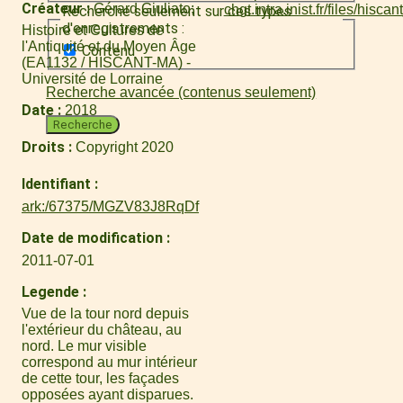
Créateur
Gérard Giuliato
Recherche seulement sur ces types
d'enregistrements :
Histoire et Cultures de
l'Antiquité et du Moyen Âge
Contenu
(EA1132 / HISCANT-MA) -
Université de Lorraine
Recherche avancée (contenus seulement)
Date
2018
Recherche
Droits
Copyright 2020
Identifiant
ark:/67375/MGZV83J8RqDf
Date de modification
2011-07-01
Legende
Vue de la tour nord depuis
l'extérieur du château, au
nord. Le mur visible
correspond au mur intérieur
de cette tour, les façades
opposées ayant disparues.