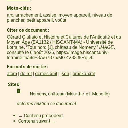
Mots-clés
arc
,
arrachement
,
assise
,
moyen appareil
,
niveau de
plancher
,
petit appareil
,
voûte
Citer ce document
Gérard Giuliato et Histoire et Cultures de l'Antiquité et du
Moyen Âge (EA1132 / HISCANT-MA) - Université de
Lorraine, “Tour nord [1], château de Nomeny,”
IMAGE
,
consulté le 6 août 2026,
https://image.hiscant.univ-
lorraine.fr/ark%3A/67375/MGZV83J8RqDf
.
Formats de sortie
atom
dc-rdf
dcmes-xml
json
omeka-xml
Sites
Nomeny, château (Meurthe-et-Moselle)
dcterms:relation ce document
← Contenu précédent
Contenu suivant →