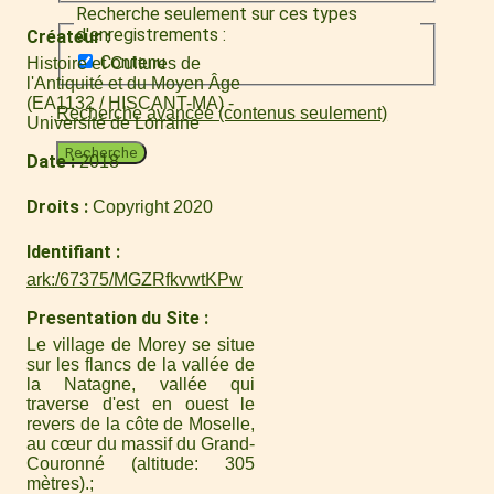
Recherche seulement sur ces types
d'enregistrements :
Créateur
Contenu
Histoire et Cultures de
l'Antiquité et du Moyen Âge
(EA1132 / HISCANT-MA) -
Recherche avancée (contenus seulement)
Université de Lorraine
Recherche
Date
2018
Droits
Copyright 2020
Identifiant
ark:/67375/MGZRfkvwtKPw
Presentation du Site
Le village de Morey se situe
sur les flancs de la vallée de
la Natagne, vallée qui
traverse d'est en ouest le
revers de la côte de Moselle,
au cœur du massif du Grand-
Couronné (altitude: 305
mètres).