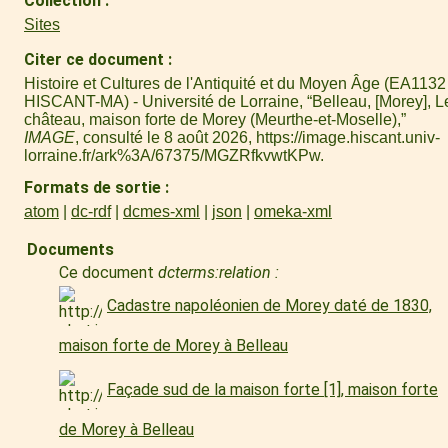
Collection
Sites
Citer ce document
Histoire et Cultures de l'Antiquité et du Moyen Âge (EA1132 
HISCANT-MA) - Université de Lorraine, “Belleau, [Morey], L
château, maison forte de Morey (Meurthe-et-Moselle),”
IMAGE
, consulté le 8 août 2026,
https://image.hiscant.univ-
lorraine.fr/ark%3A/67375/MGZRfkvwtKPw
.
Formats de sortie
atom
dc-rdf
dcmes-xml
json
omeka-xml
Documents
Ce document
dcterms:relation :
Cadastre napoléonien de Morey daté de 1830,
maison forte de Morey à Belleau
Façade sud de la maison forte [1], maison forte
de Morey à Belleau