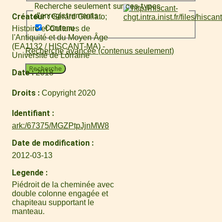
Recherche seulement sur ces types
d'enregistrements :
Créateur
Gérard Giuliato
Contenu
Histoire et Cultures de
l'Antiquité et du Moyen Âge
(EA1132 / HISCANT-MA) -
Recherche avancée (contenus seulement)
Université de Lorraine
Recherche
Date
2018
Droits
Copyright 2020
Identifiant
ark:/67375/MGZPtpJjnMW8
Date de modification
2012-03-13
Legende
Piédroit de la cheminée avec
double colonne engagée et
chapiteau supportant le
manteau.