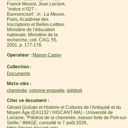
Franck Mourot, Jean Leclant,
"notice n°027 -
Bannoncourt", in :
La Meuse
,
Paris, Académie des
Inscriptions et Belles-Lettres.
Ministère de l'éducation
nationale. Ministère de la
recherche, coll. CAG, 55,
2001, p. 177-178.
Operateur
Manon Carrey
Collection
Documents
Mots-clés
cheminée
,
colonne engagée
,
piédroit
Citer ce document
Gérard Giuliato et Histoire et Cultures de l'Antiquité et du
Moyen Âge (EA1132 / HISCANT-MA) - Université de
Lorraine, “Piédroit de la cheminée, maison forte de Port-sur-
Seille,”
IMAGE
, consulté le 7 août 2026,
https://image.hiscant.univ-