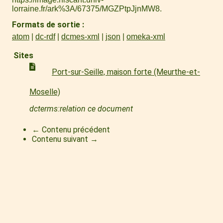
lorraine.fr/ark%3A/67375/MGZPtpJjnMW8
.
Formats de sortie
atom
dc-rdf
dcmes-xml
json
omeka-xml
Sites
Port-sur-Seille, maison forte (Meurthe-et-
Moselle)
dcterms:relation ce document
← Contenu précédent
Contenu suivant →