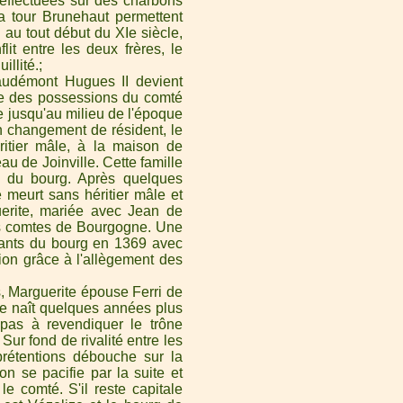
 effectuées sur des charbons
a tour Brunehaut permettent
u au tout début du XIe siècle,
it entre les deux frères, le
illité.
audémont Hugues II devient
e des possessions du comté
e jusqu'au milieu de l'époque
n changement de résident, le
itier mâle, à la maison de
au de Joinville. Cette famille
ion du bourg. Après quelques
 meurt sans héritier mâle et
erite, mariée avec Jean de
s comtes de Bourgogne. Une
itants du bourg en 1369 avec
ation grâce à l'allègement des
, Marguerite épouse Ferri de
nce naît quelques années plus
pas à revendiquer le trône
Sur fond de rivalité entre les
rétentions débouche sur la
on se pacifie par la suite et
e comté. S'il reste capitale