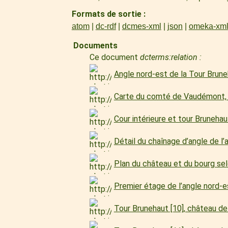
Formats de sortie
atom
dc-rdf
dcmes-xml
json
omeka-xm
Documents
Ce document
dcterms:relation :
Angle nord-est de la Tour Brun
Carte du comté de Vaudémont,
Cour intérieure et tour Bruneh
Détail du chaînage d’angle de l
Plan du château et du bourg se
Premier étage de l’angle nord-
Tour Brunehaut [10], château 