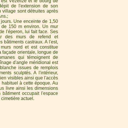
est Vézelize et le bourg de
pit de l'extension de son
u village sont détruites après
Ans.
 jours. Une enceinte de 1,50
re de 150 m environ. Un mur
de l'éperon, lui fait face. Ses
par des murs de refend et
bâtiments castraux. A l'est,
murs nord et est constitue
 façade orientale, longue de
romanes qui témoignent de
aînage d'angle méridional est
r blanche issues de remplois
ents sculptés. A l'intérieur,
ien visibles ainsi que l'accès
é habituel à cette époque. Au
us livre ainsi les dimensions
n bâtiment occupait l'espace
 cimetière actuel.