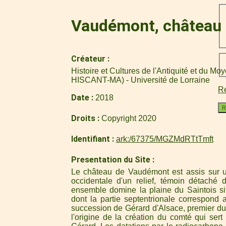
Vaudémont, château 
Créateur
Histoire et Cultures de l'Antiquité et du M
HISCANT-MA) - Université de Lorraine
Re
Date
2018
R
Droits
Copyright 2020
Identifiant
ark:/67375/MGZMdRTtTmft
Presentation du Site
Le château de Vaudémont est assis sur un
occidentale d'un relief, témoin détaché
ensemble domine la plaine du Saintois s
dont la partie septentrionale correspon
succession de Gérard d'Alsace, premier du
l'origine de la création du comté qui sert 