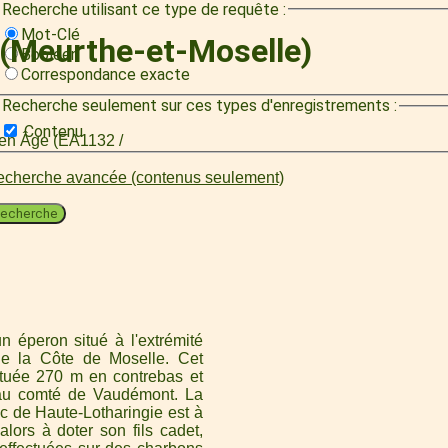
Recherche utilisant ce type de requête :
Mot-Clé
(Meurthe-et-Moselle)
Booléen
Correspondance exacte
Recherche seulement sur ces types d'enregistrements :
Contenu
oyen Âge (EA1132 /
cherche avancée (contenus seulement)
echerche
 éperon situé à l'extrémité
 de la Côte de Moselle. Cet
ituée 270 m en contrebas et
d au comté de Vaudémont. La
c de Haute-Lotharingie est à
alors à doter son fils cadet,