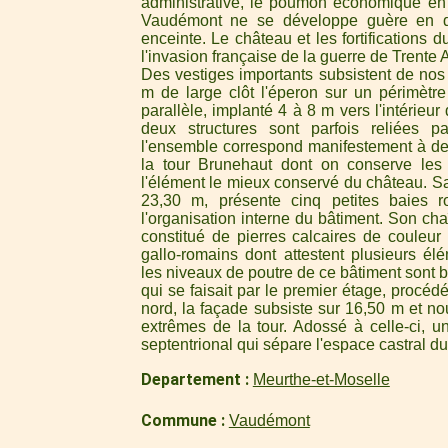
administrative, le poumon économique en 
Vaudémont ne se développe guère en dé
enceinte. Le château et les fortifications d
l'invasion française de la guerre de Trente 
Des vestiges importants subsistent de nos
m de large clôt l'éperon sur un périmèt
parallèle, implanté 4 à 8 m vers l'intérieur 
deux structures sont parfois reliées 
l'ensemble correspond manifestement à des 
la tour Brunehaut dont on conserve les 
l'élément le mieux conservé du château. Sa
23,30 m, présente cinq petites baies 
l'organisation interne du bâtiment. Son ch
constitué de pierres calcaires de couleu
gallo-romains dont attestent plusieurs élém
les niveaux de poutre de ce bâtiment sont b
qui se faisait par le premier étage, procéd
nord, la façade subsiste sur 16,50 m et no
extrêmes de la tour. Adossé à celle-ci, u
septentrional qui sépare l'espace castral du
Departement
Meurthe-et-Moselle
Commune
Vaudémont