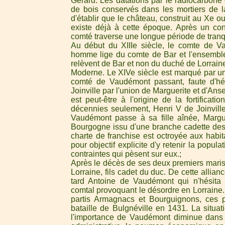
Gérard. Les datations par le radiocarbone
de bois conservés dans les mortiers de l
d'établir que le château, construit au Xe o
existe déjà à cette époque. Après un confl
comté traverse une longue période de tranqu
Au début du XIIIe siècle, le comte de V
homme lige du comte de Bar et l'ensembl
relèvent de Bar et non du duché de Lorrain
Moderne. Le XIVe siècle est marqué par u
comté de Vaudémont passant, faute d'hér
Joinville par l'union de Marguerite et d'Anse
est peut-être à l'origine de la fortificat
décennies seulement, Henri V de Joinville
Vaudémont passe à sa fille aînée, Margu
Bourgogne issu d'une branche cadette de
charte de franchise est octroyée aux hab
pour objectif explicite d'y retenir la popul
contraintes qui pèsent sur eux.
Après le décès de ses deux premiers maris
Lorraine, fils cadet du duc. De cette allia
tard Antoine de Vaudémont qui n'hésita 
comtal provoquant le désordre en Lorraine. 
partis Armagnacs et Bourguignons, ces p
bataille de Bulgnéville en 1431. La situati
l'importance de Vaudémont diminue dans l