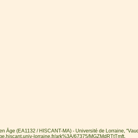
Moyen Âge (EA1132 / HISCANT-MA) - Université de Lorraine, “Vau
age.hiscant.univ-lorraine.fr/ark%3A/67375/MGZMdRTtTmft
.