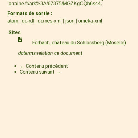
lorraine.fr/ark%3A/67375/MGZKgCQh6s44
.
Formats de sortie
atom
dc-rdf
dcmes-xml
json
omeka-xml
Sites
Forbach, château du Schlossberg (Moselle)
dcterms:relation ce document
← Contenu précédent
Contenu suivant →