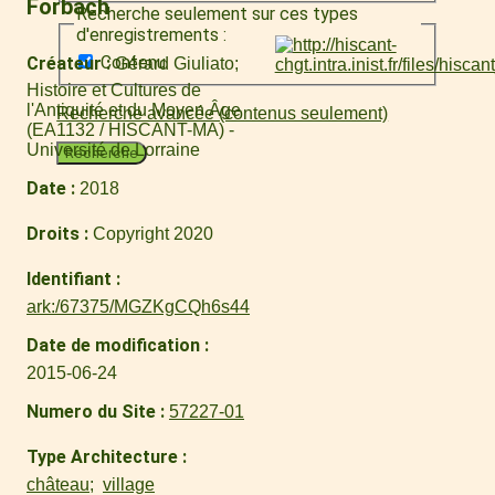
Forbach
Recherche seulement sur ces types
d'enregistrements :
Contenu
Créateur
Gérard Giuliato
Histoire et Cultures de
l'Antiquité et du Moyen Âge
Recherche avancée (contenus seulement)
(EA1132 / HISCANT-MA) -
Université de Lorraine
Recherche
Date
2018
Droits
Copyright 2020
Identifiant
ark:/67375/MGZKgCQh6s44
Date de modification
2015-06-24
Numero du Site
57227-01
Type Architecture
château
village