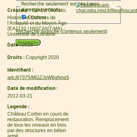
Recherche seulement sur ces types
d'enregistrements :
Créateur
Gérard Giuliato
Contenu
Histoire et Cultures de
l'Antiquité et du Moyen Âge
(EA1132 / HISCANT-MA) -
Recherche avancée (contenus seulement)
Université de Lorraine
Recherche
Date
2018
Droits
Copyright 2020
Identifiant
ark:/67375/MGZJsW6gNnq5
Date de modification
2012-03-21
Legende
Château Corbin en cours de
restauration. Remplacement
de tous les niveaux en bois
par des structures en béton
armé.