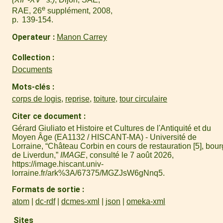
e
RAE, 26
supplément, 2008,
p. 139-154.
Operateur
Manon Carrey
Collection
Documents
Mots-clés
corps de logis
,
reprise
,
toiture
,
tour circulaire
Citer ce document
Gérard Giuliato et Histoire et Cultures de l'Antiquité et du
Moyen Âge (EA1132 / HISCANT-MA) - Université de
Lorraine, “Château Corbin en cours de restauration [5], bour
de Liverdun,”
IMAGE
, consulté le 7 août 2026,
https://image.hiscant.univ-
lorraine.fr/ark%3A/67375/MGZJsW6gNnq5
.
Formats de sortie
atom
dc-rdf
dcmes-xml
json
omeka-xml
Sites