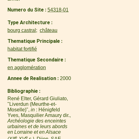
Numero du Site
54318-01
Type Architecture
bourg castral
château
Thematique Principale
habitat fortifié
Thematique Secondaire
en agglomération
Annee de Realisation
2000
Bibliographie
René Elter, Gérard Giuliato,
"Liverdun (Meurthe-et-
Moselle)",
in
: Hénigfeld
Yves, Masquilier Amaury dir.,
Archéologie des enceintes
urbaines et de leurs abords
en Lorraine et en Alsace
e
e
(XII
-XV
s.)
, Dijon, SAE,