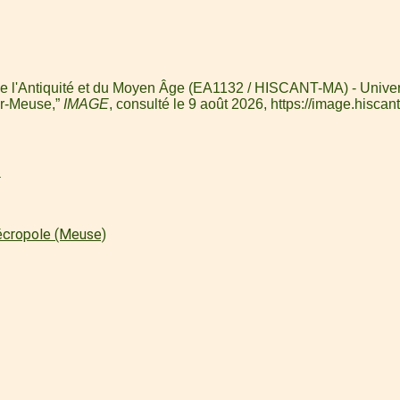
de l'Antiquité et du Moyen Âge (EA1132 / HISCANT-MA) - Univers
ur-Meuse,”
IMAGE
, consulté le 9 août 2026,
https://image.hiscant
l
écropole (Meuse)