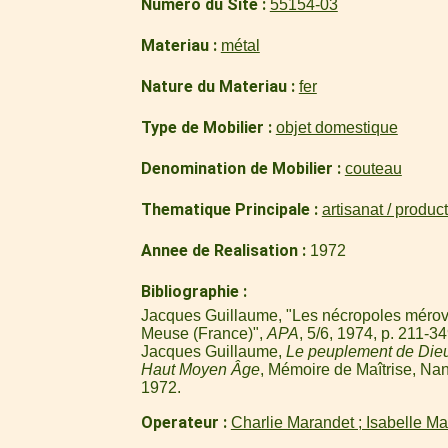
Numero du Site
55154-03
Materiau
métal
Nature du Materiau
fer
Type de Mobilier
objet domestique
Denomination de Mobilier
couteau
Thematique Principale
artisanat / produc
Annee de Realisation
1972
Bibliographie
Jacques Guillaume, "Les nécropoles mérov
Meuse (France)",
APA
, 5/6, 1974, p. 211-34
Jacques Guillaume,
Le peuplement de Die
Haut Moyen Âge
, Mémoire de Maîtrise, Nan
1972.
Operateur
Charlie Marandet ; Isabelle M