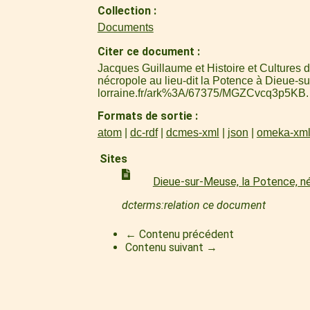
Collection
Documents
Citer ce document
Jacques Guillaume et Histoire et Cultures 
nécropole au lieu-dit la Potence à Dieue-s
lorraine.fr/ark%3A/67375/MGZCvcq3p5KB
.
Formats de sortie
atom
dc-rdf
dcmes-xml
json
omeka-xm
Sites
Dieue-sur-Meuse, la Potence, n
dcterms:relation ce document
← Contenu précédent
Contenu suivant →