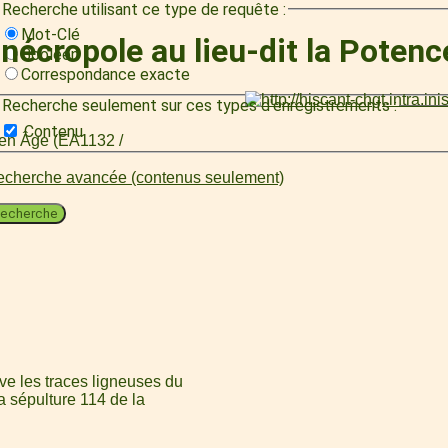
Recherche utilisant ce type de requête :
Mot-Clé
 nécropole au lieu-dit la Poten
Booléen
Correspondance exacte
Recherche seulement sur ces types d'enregistrements :
Contenu
oyen Âge (EA1132 /
cherche avancée (contenus seulement)
echerche
ve les traces ligneuses du
la sépulture 114 de la