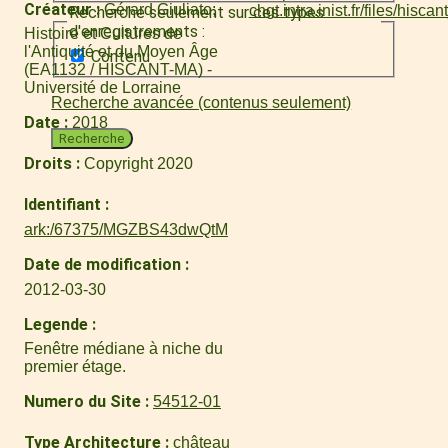
Créateur
Gérard Giuliato
Recherche seulement sur ces types
d'enregistrements :
Histoire et Cultures de
l'Antiquité et du Moyen Âge
Contenu
(EA1132 / HISCANT-MA) -
Université de Lorraine
Recherche avancée (contenus seulement)
Date
2018
Recherche
Droits
Copyright 2020
Identifiant
ark:/67375/MGZBS43dwQtM
Date de modification
2012-03-30
Legende
Fenêtre médiane à niche du
premier étage.
Numero du Site
54512-01
Type Architecture
château