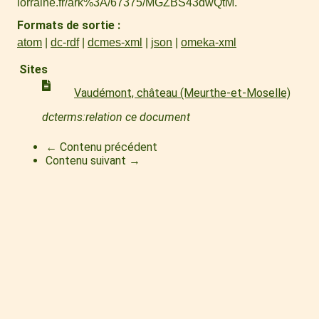
lorraine.fr/ark%3A/67375/MGZBS43dwQtM
.
Formats de sortie
atom
dc-rdf
dcmes-xml
json
omeka-xml
Sites
Vaudémont, château (Meurthe-et-Moselle)
dcterms:relation ce document
← Contenu précédent
Contenu suivant →