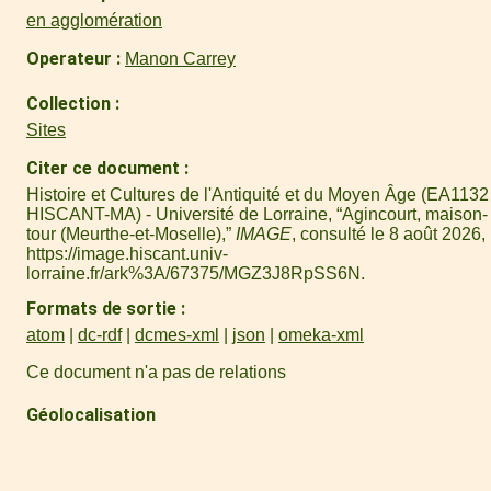
en agglomération
Operateur
Manon Carrey
Collection
Sites
Citer ce document
Histoire et Cultures de l'Antiquité et du Moyen Âge (EA1132 
HISCANT-MA) - Université de Lorraine, “Agincourt, maison-
tour (Meurthe-et-Moselle),”
IMAGE
, consulté le 8 août 2026,
https://image.hiscant.univ-
lorraine.fr/ark%3A/67375/MGZ3J8RpSS6N
.
Formats de sortie
atom
dc-rdf
dcmes-xml
json
omeka-xml
Ce document n'a pas de relations
Géolocalisation