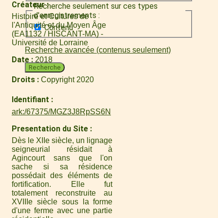
Créateur
Recherche seulement sur ces types
d'enregistrements :
Histoire et Cultures de
l'Antiquité et du Moyen Âge
Contenu
(EA1132 / HISCANT-MA) -
Université de Lorraine
Recherche avancée (contenus seulement)
Date
2018
Recherche
Droits
Copyright 2020
Identifiant
ark:/67375/MGZ3J8RpSS6N
Presentation du Site
Dès le XIIe siècle, un lignage
seigneurial résidait à
Agincourt sans que l'on
sache si sa résidence
possédait des éléments de
fortification. Elle fut
totalement reconstruite au
XVIIIe siècle sous la forme
d'une ferme avec une partie