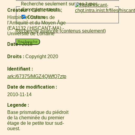
Recherche seulement sur ces types
d'enregistrements :
Créateur
Cédric Moulis
Contenu
Histoire et Cultures de
l'Antiquité et du Moyen Âge
(EA1132 / HISCANT-MA) -
Recherche avancée (contenus seulement)
Université de Lorraine
Recherche
Date
2018
Droits
Copyright 2020
Identifiant
ark:/67375/MGZ4QWfQ7ztp
Date de modification
2010-11-14
Legende
Base prismatique du piédroit
de la cheminée du premier
étage de le petite tour sud-
ouest.