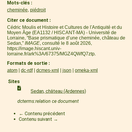
Mots-clés
cheminée
,
piédroit
Citer ce document
Cédric Moulis et Histoire et Cultures de l'Antiquité et du
Moyen Âge (EA1132 / HISCANT-MA) - Université de
Lorraine, “Base prismatique d’une cheminée, château de
Sedan,”
IMAGE
, consulté le 8 août 2026,
https://image.hiscant.univ-
lorraine.fr/ark%3A/67375/MGZ4QWfQ7ztp
.
Formats de sortie
atom
dc-rdf
dcmes-xml
json
omeka-xml
Sites
Sedan, château (Ardennes)
dcterms:relation ce document
← Contenu précédent
Contenu suivant →