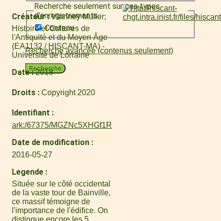
Recherche seulement sur ces types
d'enregistrements :
Créateur
Vianney Muller
Contenu
Histoire et Cultures de
l'Antiquité et du Moyen Âge
(EA1132 / HISCANT-MA) -
Recherche avancée (contenus seulement)
Université de Lorraine
Recherche
Date
2018
Droits
Copyright 2020
Identifiant
ark:/67375/MGZNc5XHGf1R
Date de modification
2016-05-27
Legende
Située sur le côté occidental
de la vaste tour de Bainville,
ce massif témoigne de
l'importance de l'édifice. On
distingue encore les 5