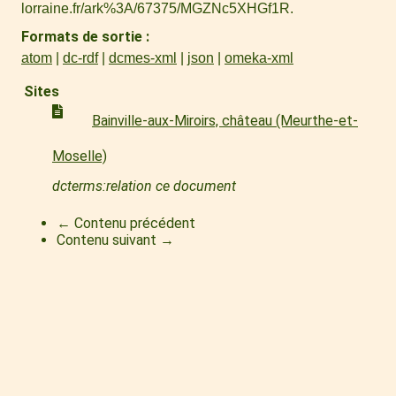
lorraine.fr/ark%3A/67375/MGZNc5XHGf1R
.
Formats de sortie
atom
dc-rdf
dcmes-xml
json
omeka-xml
Sites
Bainville-aux-Miroirs, château (Meurthe-et-
Moselle)
dcterms:relation ce document
← Contenu précédent
Contenu suivant →