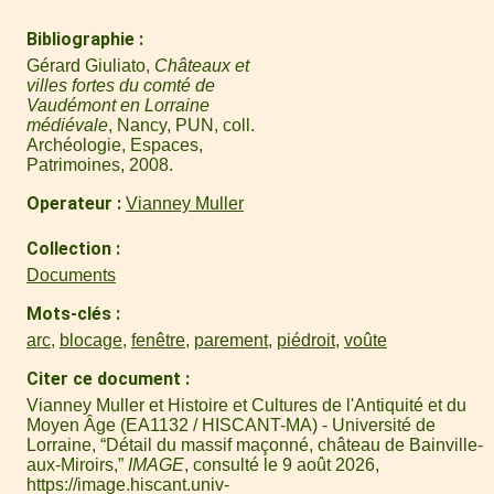
Bibliographie
Gérard Giuliato,
Châteaux et
villes fortes du comté de
Vaudémont en Lorraine
médiévale
, Nancy, PUN, coll.
Archéologie, Espaces,
Patrimoines, 2008.
Operateur
Vianney Muller
Collection
Documents
Mots-clés
arc
,
blocage
,
fenêtre
,
parement
,
piédroit
,
voûte
Citer ce document
Vianney Muller et Histoire et Cultures de l'Antiquité et du
Moyen Âge (EA1132 / HISCANT-MA) - Université de
Lorraine, “Détail du massif maçonné, château de Bainville-
aux-Miroirs,”
IMAGE
, consulté le 9 août 2026,
https://image.hiscant.univ-