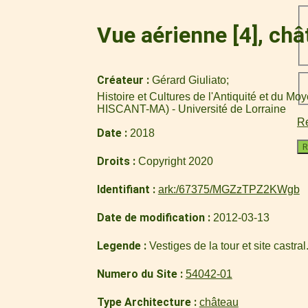
Vue aérienne [4], châ
Créateur
Gérard Giuliato
Histoire et Cultures de l'Antiquité et du M
HISCANT-MA) - Université de Lorraine
Re
Date
2018
R
Droits
Copyright 2020
Identifiant
ark:/67375/MGZzTPZ2KWgb
Date de modification
2012-03-13
Legende
Vestiges de la tour et site castral
Numero du Site
54042-01
Type Architecture
château