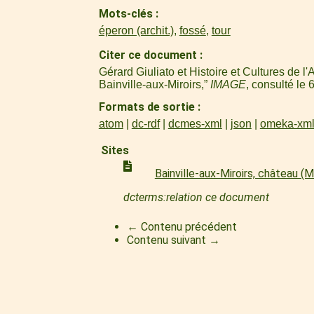
Mots-clés
éperon (archit.)
,
fossé
,
tour
Citer ce document
Gérard Giuliato et Histoire et Cultures de 
Bainville-aux-Miroirs,”
IMAGE
, consulté le
Formats de sortie
atom
dc-rdf
dcmes-xml
json
omeka-xm
Sites
Bainville-aux-Miroirs, château 
dcterms:relation ce document
← Contenu précédent
Contenu suivant →