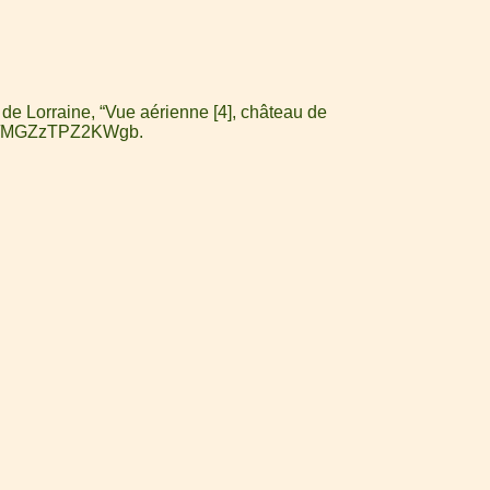
de Lorraine, “Vue aérienne [4], château de
7375/MGZzTPZ2KWgb
.