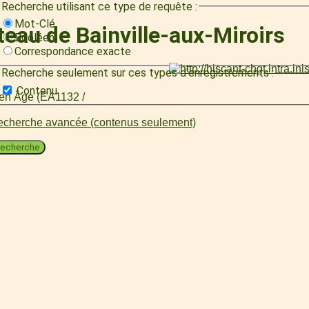
Recherche utilisant ce type de requête :
Mot-Clé
teau de Bainville-aux-Miroirs
Booléen
Correspondance exacte
Recherche seulement sur ces types d'enregistrements :
Contenu
oyen Âge (EA1132 /
cherche avancée (contenus seulement)
echerche
.