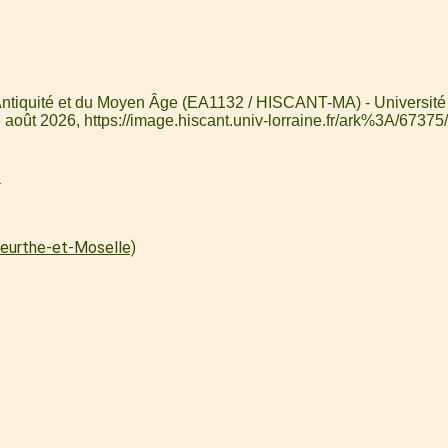
l'Antiquité et du Moyen Âge (EA1132 / HISCANT-MA) - Université 
 6 août 2026,
https://image.hiscant.univ-lorraine.fr/ark%3A/6
l
(Meurthe-et-Moselle)