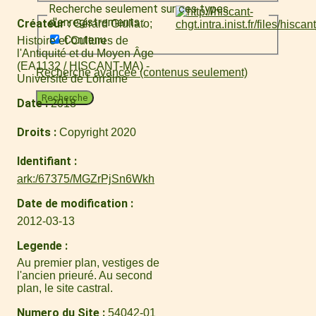
Recherche seulement sur ces types
d'enregistrements :
Créateur
Gérard Giuliato
Contenu
Histoire et Cultures de
l'Antiquité et du Moyen Âge
(EA1132 / HISCANT-MA) -
Recherche avancée (contenus seulement)
Université de Lorraine
Recherche
Date
2018
Droits
Copyright 2020
Identifiant
ark:/67375/MGZrPjSn6Wkh
Date de modification
2012-03-13
Legende
Au premier plan, vestiges de
l'ancien prieuré. Au second
plan, le site castral.
Numero du Site
54042-01