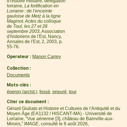
d'histoire militaire, délégation
lorraine,
La fortification en
Lorraine : de l'enceinte
gauloise de Metz à la ligne
Maginot. Actes du colloque
de Toul, les 27 et 28
septembre 2003
, Association
d'historiens de l'Est, Nancy,
Annales de l'Est, 2, 2003, p.
55-76.
Operateur
Manon Carrey
Collection
Documents
Mots-clés
éperon (archit.)
,
fossé
,
prieuré
,
tour
Citer ce document
Gérard Giuliato et Histoire et Cultures de l'Antiquité et du
Moyen Âge (EA1132 / HISCANT-MA) - Université de
Lorraine, “Vue aérienne [3], château de Bainville-aux-
Miroirs,”
IMAGE
, consulté le 8 août 2026,