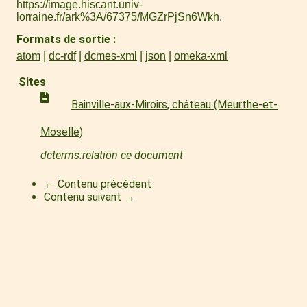
https://image.hiscant.univ-
lorraine.fr/ark%3A/67375/MGZrPjSn6Wkh
.
Formats de sortie
atom
dc-rdf
dcmes-xml
json
omeka-xml
Sites
Bainville-aux-Miroirs, château (Meurthe-et-
Moselle)
dcterms:relation ce document
← Contenu précédent
Contenu suivant →