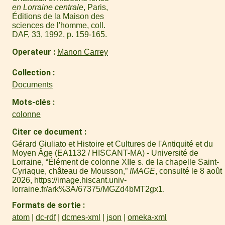
en Lorraine centrale
, Paris,
Éditions de la Maison des
sciences de l'homme, coll.
DAF, 33, 1992, p. 159-165.
Operateur
Manon Carrey
Collection
Documents
Mots-clés
colonne
Citer ce document
Gérard Giuliato et Histoire et Cultures de l'Antiquité et du
Moyen Âge (EA1132 / HISCANT-MA) - Université de
Lorraine, “Élément de colonne XIIe s. de la chapelle Saint-
Cyriaque, château de Mousson,”
IMAGE
, consulté le 8 août
2026,
https://image.hiscant.univ-
lorraine.fr/ark%3A/67375/MGZd4bMT2gx1
.
Formats de sortie
atom
dc-rdf
dcmes-xml
json
omeka-xml