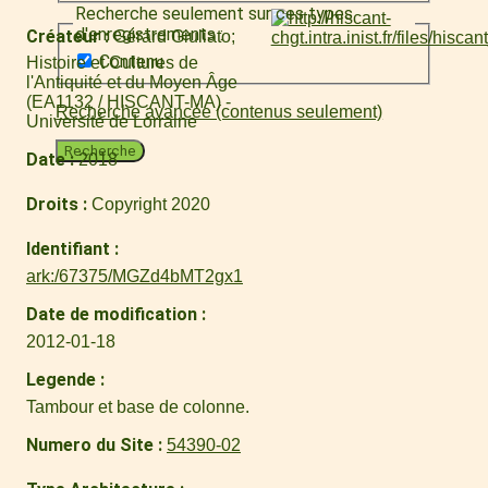
Recherche seulement sur ces types
d'enregistrements :
Créateur
Gérard Giuliato
Contenu
Histoire et Cultures de
l'Antiquité et du Moyen Âge
(EA1132 / HISCANT-MA) -
Recherche avancée (contenus seulement)
Université de Lorraine
Recherche
Date
2018
Droits
Copyright 2020
Identifiant
ark:/67375/MGZd4bMT2gx1
Date de modification
2012-01-18
Legende
Tambour et base de colonne.
Numero du Site
54390-02