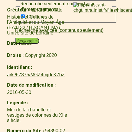
Recherche seulement sur ces types
d'enregistrements :
Créateur
Gérard Giuliato
Contenu
Histoire et Cultures de
l'Antiquité et du Moyen Âge
(EA1132 / HISCANT-MA) -
Recherche avancée (contenus seulement)
Université de Lorraine
Recherche
Date
2018
Droits
Copyright 2020
Identifiant
ark:/67375/MGZ4mjdcK7bZ
Date de modification
2016-05-30
Legende
Mur de la chapelle et
vestiges de colonnes du XIIe
siècle.
Numero du Site
54390-02