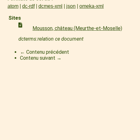
atom
dc-rdf
dcmes-xml
json
omeka-xml
Sites
Mousson, château (Meurthe-et-Moselle)
dcterms:relation ce document
← Contenu précédent
Contenu suivant →