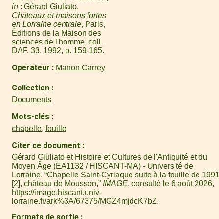
in
: Gérard Giuliato,
Châteaux et maisons fortes
en Lorraine centrale
, Paris,
Éditions de la Maison des
sciences de l'homme, coll.
DAF, 33, 1992, p. 159-165.
Operateur
Manon Carrey
Collection
Documents
Mots-clés
chapelle
,
fouille
Citer ce document
Gérard Giuliato et Histoire et Cultures de l'Antiquité et du
Moyen Âge (EA1132 / HISCANT-MA) - Université de
Lorraine, “Chapelle Saint-Cyriaque suite à la fouille de 199
[2], château de Mousson,”
IMAGE
, consulté le 6 août 2026,
https://image.hiscant.univ-
lorraine.fr/ark%3A/67375/MGZ4mjdcK7bZ
.
Formats de sortie