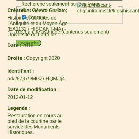
Recherche seulement sur ces types
d'enregistrements :
Créateur
Gérard Giuliato
Contenu
Histoire et Cultures de
l'Antiquité et du Moyen Âge
(EA1132 / HISCANT-MA) -
Recherche avancée (contenus seulement)
Université de Lorraine
Recherche
Date
2018
Droits
Copyright 2020
Identifiant
ark:/67375/MGZrjHQMJtj4
Date de modification
2012-01-12
Legende
Restauration en cours au
pied de la courtine par le
service des Monuments
Historiques.