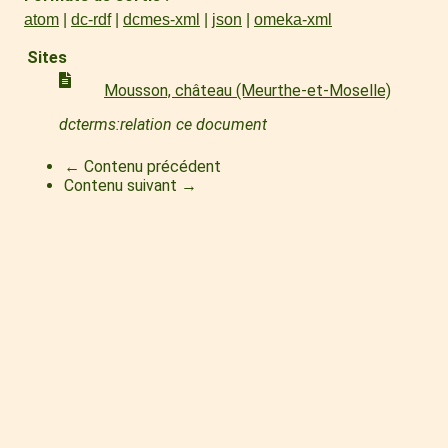
atom
dc-rdf
dcmes-xml
json
omeka-xml
Sites
Mousson, château (Meurthe-et-Moselle)
dcterms:relation ce document
← Contenu précédent
Contenu suivant →