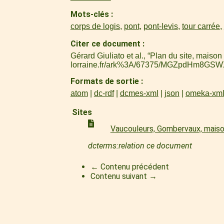
Mots-clés
corps de logis
,
pont
,
pont-levis
,
tour carrée
,
Citer ce document
Gérard Giuliato et al., “Plan du site, mais
lorraine.fr/ark%3A/67375/MGZpdHm8GS
Formats de sortie
atom
dc-rdf
dcmes-xml
json
omeka-xm
Sites
Vaucouleurs, Gombervaux, mais
dcterms:relation ce document
← Contenu précédent
Contenu suivant →