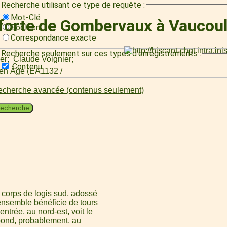
Recherche utilisant ce type de requête :
Mot-Clé
 forte de Gombervaux à Vaucou
Booléen
Correspondance exacte
Recherche seulement sur ces types d'enregistrements :
er
Claude Voignier
Contenu
oyen Âge (EA1132 /
cherche avancée (contenus seulement)
echerche
 corps de logis sud, adossé
'ensemble bénéficie de tours
trée, au nord-est, voit le
pond, probablement, au