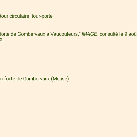
tour circulaire
,
tour-porte
on forte de Gombervaux à Vaucouleurs,”
IMAGE
, consulté le 9 ao
WX
.
l
on forte de Gombervaux (Meuse)