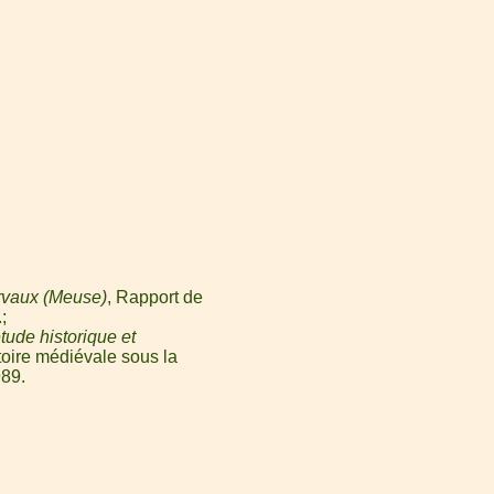
rvaux (Meuse)
, Rapport de
.
ude historique et
toire médiévale sous la
989.