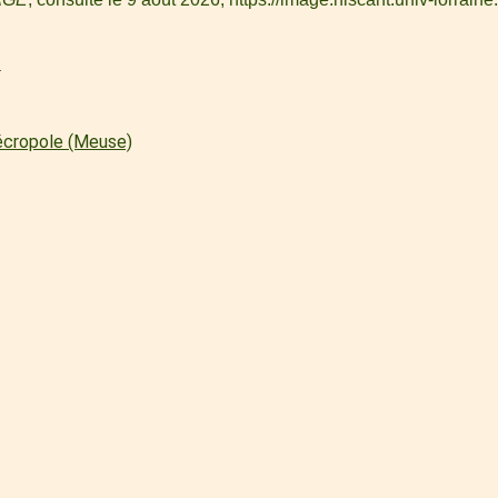
l
écropole (Meuse)