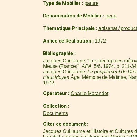
Type de Mobilier
parure
Denomination de Mobilier
perle
Thematique Principale
artisanat / produc
Annee de Realisation
1972
Bibliographie
Jacques Guillaume, "Les nécropoles mérov
Meuse (France)",
APA
, 5/6, 1974, p. 211-34
Jacques Guillaume,
Le peuplement de Die
Haut Moyen Âge
, Mémoire de Maîtrise, Nan
1972.
Operateur
Charlie Marandet
Collection
Documents
Citer ce document
Jacques Guillaume et Histoire et Cultures d
lieu-dit la Potence à Dieue-sur-Meuse,”
IM