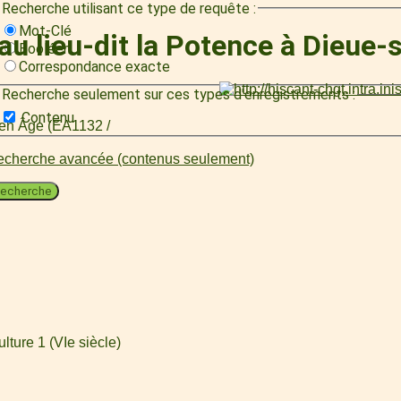
Recherche utilisant ce type de requête :
Mot-Clé
e au lieu-dit la Potence à Dieue
Booléen
Correspondance exacte
Recherche seulement sur ces types d'enregistrements :
Contenu
oyen Âge (EA1132 /
cherche avancée (contenus seulement)
echerche
lture 1 (VIe siècle)