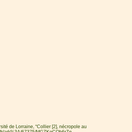
té de Lorraine, “Collier [2], nécropole au
aine.fr/ark%3A/67375/MGZKgCQh6rZg
.