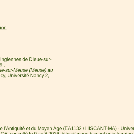
tion
ingiennes de Dieue-sur-
9.
ue-sur-Meuse (Meuse) au
cy, Université Nancy 2,
e l'Antiquité et du Moyen Âge (EA1132 / HISCANT-MA) - Universi
AGE
, consulté le 9 août 2026,
https://image.hiscant.univ-lorr