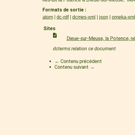
Formats de sortie
atom
dc-rdf
dcmes-xml
json
omeka-xm
Sites
Dieue-sur-Meuse, la Potence, n
dcterms:relation ce document
← Contenu précédent
Contenu suivant →