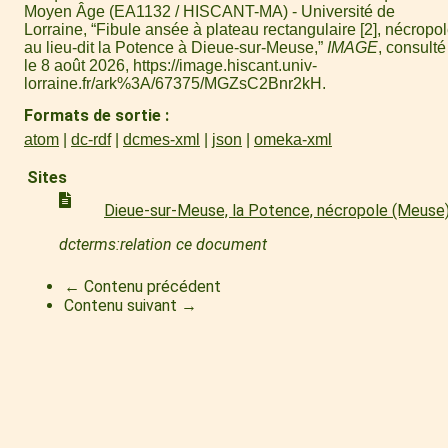
Moyen Âge (EA1132 / HISCANT-MA) - Université de
Lorraine, “Fibule ansée à plateau rectangulaire [2], nécropo
au lieu-dit la Potence à Dieue-sur-Meuse,”
IMAGE
, consulté
le 8 août 2026,
https://image.hiscant.univ-
lorraine.fr/ark%3A/67375/MGZsC2Bnr2kH
.
Formats de sortie
atom
dc-rdf
dcmes-xml
json
omeka-xml
Sites
Dieue-sur-Meuse, la Potence, nécropole (Meuse
dcterms:relation ce document
← Contenu précédent
Contenu suivant →