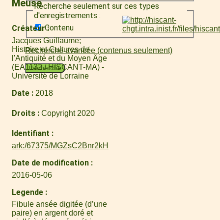
Meuse
Recherche seulement sur ces types
d'enregistrements :
Contenu
Créateur
Jacques Guillaume
Histoire et Cultures de
Recherche avancée (contenus seulement)
l'Antiquité et du Moyen Âge
(EA1132 / HISCANT-MA) -
Recherche
Université de Lorraine
Date
2018
Droits
Copyright 2020
Identifiant
ark:/67375/MGZsC2Bnr2kH
Date de modification
2016-05-06
Legende
Fibule ansée digitée (d’une
paire) en argent doré et