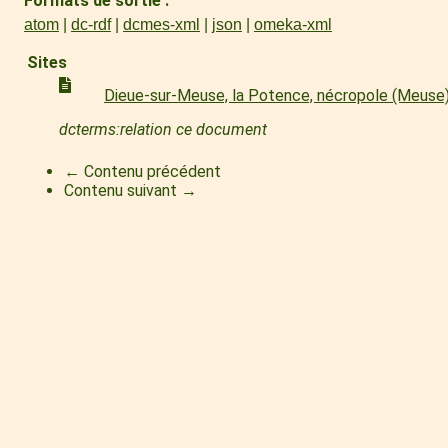
Formats de sortie
atom
dc-rdf
dcmes-xml
json
omeka-xml
Sites
Dieue-sur-Meuse, la Potence, nécropole (Meuse
dcterms:relation ce document
← Contenu précédent
Contenu suivant →