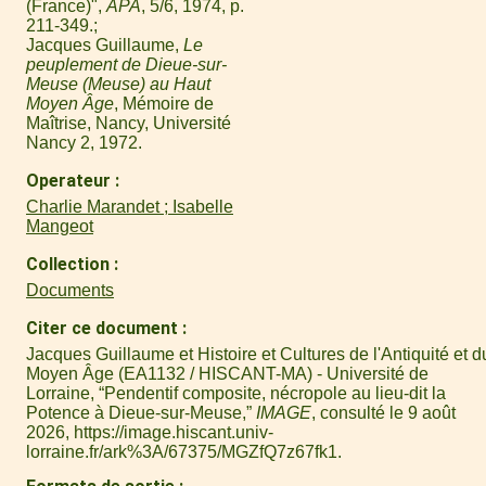
(France)",
APA
, 5/6, 1974, p.
211-349.
Jacques Guillaume,
Le
peuplement de Dieue-sur-
Meuse (Meuse) au Haut
Moyen Âge
, Mémoire de
Maîtrise, Nancy, Université
Nancy 2, 1972.
Operateur
Charlie Marandet ; Isabelle
Mangeot
Collection
Documents
Citer ce document
Jacques Guillaume et Histoire et Cultures de l'Antiquité et d
Moyen Âge (EA1132 / HISCANT-MA) - Université de
Lorraine, “Pendentif composite, nécropole au lieu-dit la
Potence à Dieue-sur-Meuse,”
IMAGE
, consulté le 9 août
2026,
https://image.hiscant.univ-
lorraine.fr/ark%3A/67375/MGZfQ7z67fk1
.