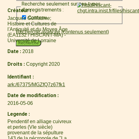
Recherche seulement sur ces types
d'enregistrements :
Créateur
Contenu
Jacques Guillaume
Histoire et Cultures de
l'Antiquité et du Moyen Âge
Recherche avancée (contenus seulement)
(EA1132 / HISCANT-MA) -
Université de Lorraine
Recherche
Date
2018
Droits
Copyright 2020
Identifiant
ark:/67375/MGZfQ7z67fk1
Date de modification
2016-05-06
Legende
Pendentif en alliage cuivreux
et perles (VIe siècle)
provenant de la sépulture
143 de la nécropole de "La