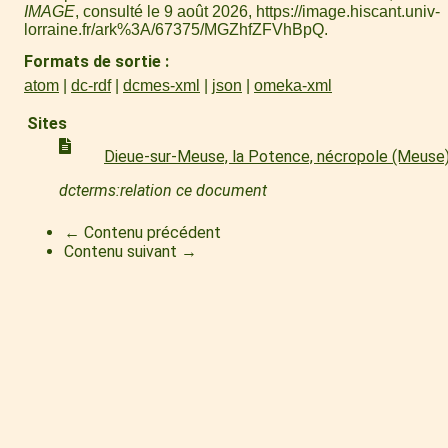
IMAGE
, consulté le 9 août 2026,
https://image.hiscant.univ-
lorraine.fr/ark%3A/67375/MGZhfZFVhBpQ
.
Formats de sortie
atom
dc-rdf
dcmes-xml
json
omeka-xml
Sites
Dieue-sur-Meuse, la Potence, nécropole (Meuse
dcterms:relation ce document
← Contenu précédent
Contenu suivant →