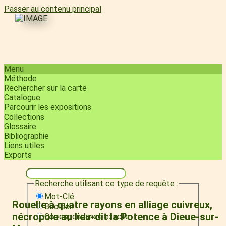
Passer au contenu principal
Menu
Méthode
Rechercher sur la carte
Catalogue
Parcourir les expositions
Collections
Glossaire
Bibliographie
Liens utiles
Exports
Recherche utilisant ce type de requête :
Mot-Clé
Rouelle à quatre rayons en alliage cuivreux,
Booléen
nécropole au lieu-dit la Potence à Dieue-sur-
Correspondance exacte