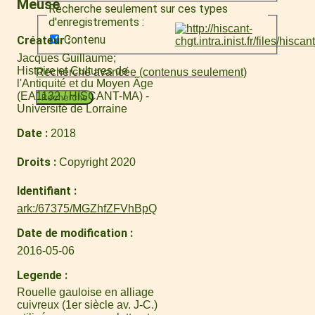
Meuse
Recherche seulement sur ces types
d'enregistrements :
Contenu
Créateur
Jacques Guillaume
Histoire et Cultures de
Recherche avancée (contenus seulement)
l'Antiquité et du Moyen Âge
(EA1132 / HISCANT-MA) -
Recherche
Université de Lorraine
Date
2018
Droits
Copyright 2020
Identifiant
ark:/67375/MGZhfZFVhBpQ
Date de modification
2016-05-06
Legende
Rouelle gauloise en alliage
cuivreux (1er siècle av. J-C.)