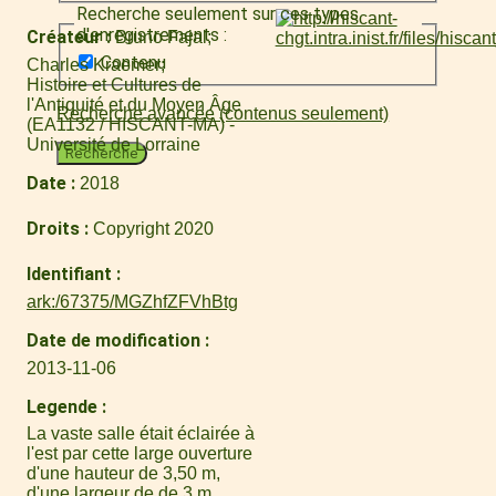
Recherche seulement sur ces types
d'enregistrements :
Créateur
Bruno Fajal
Contenu
Charles Kraemer
Histoire et Cultures de
l'Antiquité et du Moyen Âge
Recherche avancée (contenus seulement)
(EA1132 / HISCANT-MA) -
Université de Lorraine
Recherche
Date
2018
Droits
Copyright 2020
Identifiant
ark:/67375/MGZhfZFVhBtg
Date de modification
2013-11-06
Legende
La vaste salle était éclairée à
l'est par cette large ouverture
d'une hauteur de 3,50 m,
d'une largeur de de 3 m,