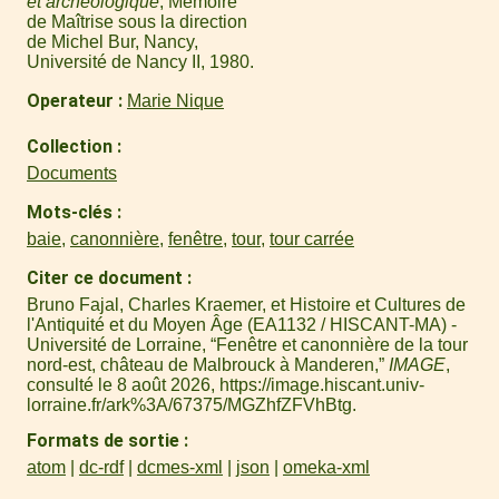
et archéologique
, Mémoire
de Maîtrise sous la direction
de Michel Bur, Nancy,
Université de Nancy II, 1980.
Operateur
Marie Nique
Collection
Documents
Mots-clés
baie
,
canonnière
,
fenêtre
,
tour
,
tour carrée
Citer ce document
Bruno Fajal, Charles Kraemer, et Histoire et Cultures de
l'Antiquité et du Moyen Âge (EA1132 / HISCANT-MA) -
Université de Lorraine, “Fenêtre et canonnière de la tour
nord-est, château de Malbrouck à Manderen,”
IMAGE
,
consulté le 8 août 2026,
https://image.hiscant.univ-
lorraine.fr/ark%3A/67375/MGZhfZFVhBtg
.
Formats de sortie
atom
dc-rdf
dcmes-xml
json
omeka-xml