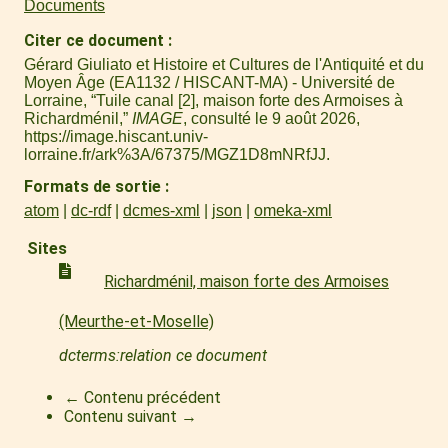
Documents
Citer ce document
Gérard Giuliato et Histoire et Cultures de l'Antiquité et du
Moyen Âge (EA1132 / HISCANT-MA) - Université de
Lorraine, “Tuile canal [2], maison forte des Armoises à
Richardménil,”
IMAGE
, consulté le 9 août 2026,
https://image.hiscant.univ-
lorraine.fr/ark%3A/67375/MGZ1D8mNRfJJ
.
Formats de sortie
atom
dc-rdf
dcmes-xml
json
omeka-xml
Sites
Richardménil, maison forte des Armoises
(Meurthe-et-Moselle)
dcterms:relation ce document
← Contenu précédent
Contenu suivant →