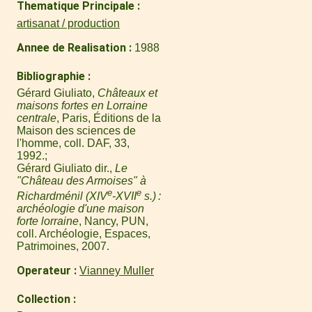
Thematique Principale
artisanat / production
Annee de Realisation
1988
Bibliographie
Gérard Giuliato,
Châteaux et
maisons fortes en Lorraine
centrale
, Paris, Éditions de la
Maison des sciences de
l'homme, coll. DAF, 33,
1992.
Gérard Giuliato dir.,
Le
"Château des Armoises" à
e
e
Richardménil (XIV
-XVII
s.) :
archéologie d'une maison
forte lorraine
, Nancy, PUN,
coll. Archéologie, Espaces,
Patrimoines, 2007.
Operateur
Vianney Muller
Collection