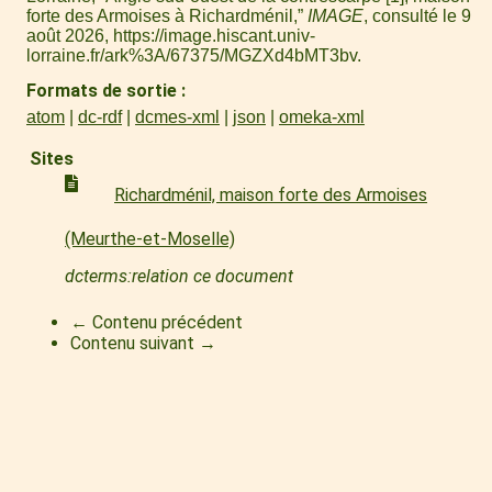
forte des Armoises à Richardménil,”
IMAGE
, consulté le 9
août 2026,
https://image.hiscant.univ-
lorraine.fr/ark%3A/67375/MGZXd4bMT3bv
.
Formats de sortie
atom
dc-rdf
dcmes-xml
json
omeka-xml
Sites
Richardménil, maison forte des Armoises
(Meurthe-et-Moselle)
dcterms:relation ce document
← Contenu précédent
Contenu suivant →