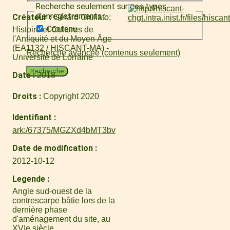
Recherche seulement sur ces types
d'enregistrements :
Créateur
Gérard Giuliato
Contenu
Histoire et Cultures de
l'Antiquité et du Moyen Âge
(EA1132 / HISCANT-MA) -
Recherche avancée (contenus seulement)
Université de Lorraine
Recherche
Date
2018
Droits
Copyright 2020
Identifiant
ark:/67375/MGZXd4bMT3bv
Date de modification
2012-10-12
Legende
Angle sud-ouest de la
contrescarpe bâtie lors de la
dernière phase
d'aménagement du site, au
XVIe siècle.