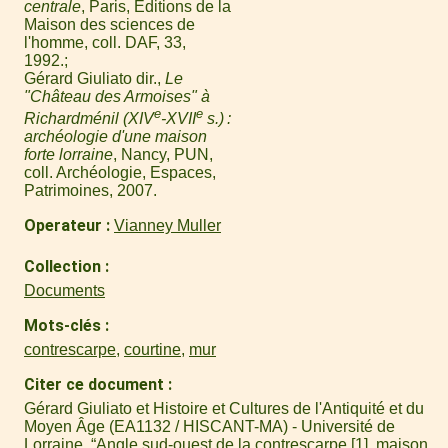
centrale
, Paris, Éditions de la
Maison des sciences de
l'homme, coll. DAF, 33,
1992.
Gérard Giuliato dir.,
Le
"Château des Armoises" à
e
e
Richardménil (XIV
-XVII
s.) :
archéologie d'une maison
forte lorraine
, Nancy, PUN,
coll. Archéologie, Espaces,
Patrimoines, 2007.
Operateur
Vianney Muller
Collection
Documents
Mots-clés
contrescarpe
,
courtine
,
mur
Citer ce document
Gérard Giuliato et Histoire et Cultures de l'Antiquité et du
Moyen Âge (EA1132 / HISCANT-MA) - Université de
Lorraine, “Angle sud-ouest de la contrescarpe [1], maison