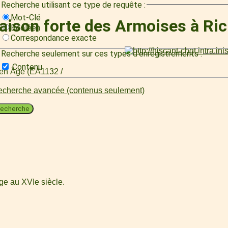
Recherche utilisant ce type de requête :
Mot-Clé
maison forte des Armoises à Ri
Booléen
Correspondance exacte
Recherche seulement sur ces types d'enregistrements :
Contenu
oyen Âge (EA1132 /
cherche avancée (contenus seulement)
echerche
ge au XVIe siècle.