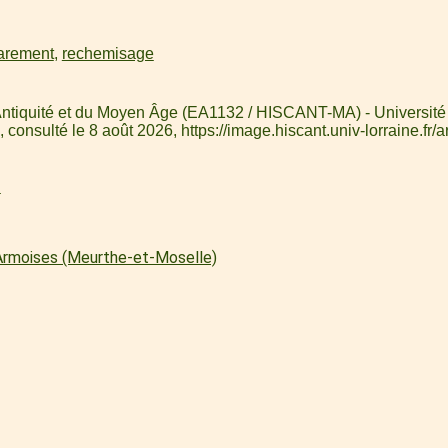
arement
,
rechemisage
l'Antiquité et du Moyen Âge (EA1132 / HISCANT-MA) - Université 
, consulté le 8 août 2026,
https://image.hiscant.univ-lorraine.
l
 Armoises (Meurthe-et-Moselle)