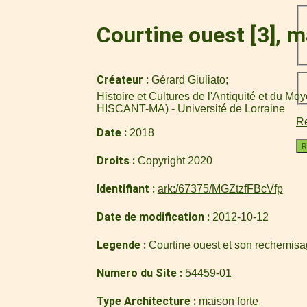
Courtine ouest [3], 
Créateur
Gérard Giuliato
Histoire et Cultures de l'Antiquité et du M
HISCANT-MA) - Université de Lorraine
Re
Date
2018
R
Droits
Copyright 2020
Identifiant
ark:/67375/MGZtzfFBcVfp
Date de modification
2012-10-12
Legende
Courtine ouest et son rechemisa
Numero du Site
54459-01
Type Architecture
maison forte