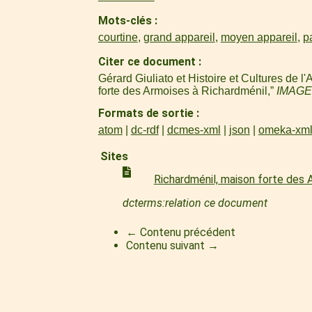
Mots-clés
courtine
,
grand appareil
,
moyen appareil
,
p
Citer ce document
Gérard Giuliato et Histoire et Cultures de 
forte des Armoises à Richardménil,”
IMAGE
Formats de sortie
atom
dc-rdf
dcmes-xml
json
omeka-xm
Sites
Richardménil, maison forte des
dcterms:relation ce document
← Contenu précédent
Contenu suivant →