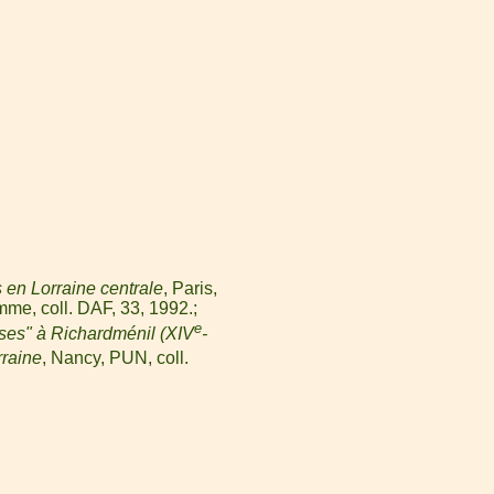
 en Lorraine centrale
, Paris,
mme, coll. DAF, 33, 1992.
e
ses" à Richardménil (XIV
-
rraine
, Nancy, PUN, coll.