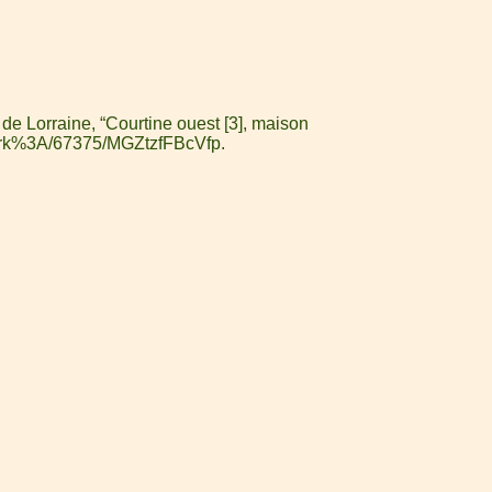
de Lorraine, “Courtine ouest [3], maison
fr/ark%3A/67375/MGZtzfFBcVfp
.