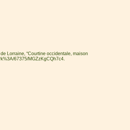
 de Lorraine, “Courtine occidentale, maison
.fr/ark%3A/67375/MGZzKgCQh7c4
.