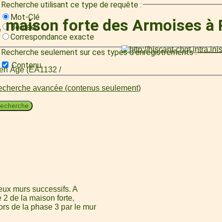
Recherche utilisant ce type de requête :
Mot-Clé
, maison forte des Armoises à
Booléen
Correspondance exacte
Recherche seulement sur ces types d'enregistrements :
Contenu
oyen Âge (EA1132 /
cherche avancée (contenus seulement)
echerche
eux murs successifs. A
e 2 de la maison forte,
rs de la phase 3 par le mur