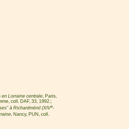
 en Lorraine centrale
, Paris,
mme, coll. DAF, 33, 1992.
e
ses" à Richardménil (XIV
-
rraine
, Nancy, PUN, coll.