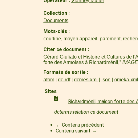
Operateur
Vianney Muller
Collection
Documents
Mots-clés
courtine
,
moyen appareil
,
parement
,
reche
Citer ce document
Gérard Giuliato et Histoire et Cultures de
forte des Armoises à Richardménil,”
IMAGE
Formats de sortie
atom
dc-rdf
dcmes-xml
json
omeka-xm
Sites
Richardménil, maison forte des
dcterms:relation ce document
← Contenu précédent
Contenu suivant →