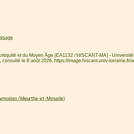
misage
 l'Antiquité et du Moyen Âge (EA1132 / HISCANT-MA) - Université
, consulté le 8 août 2026,
https://image.hiscant.univ-lorraine
l
 Armoises (Meurthe-et-Moselle)