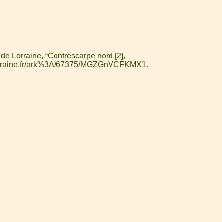
de Lorraine, “Contrescarpe nord [2],
-lorraine.fr/ark%3A/67375/MGZGnVCFKMX1
.