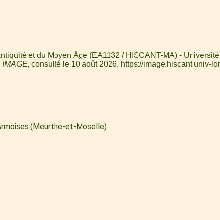
l'Antiquité et du Moyen Âge (EA1132 / HISCANT-MA) - Université 
”
IMAGE
, consulté le 10 août 2026,
https://image.hiscant.univ
l
 Armoises (Meurthe-et-Moselle)