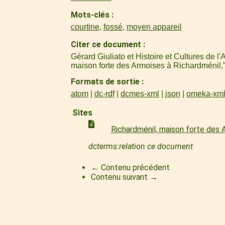
Mots-clés
courtine
,
fossé
,
moyen appareil
Citer ce document
Gérard Giuliato et Histoire et Cultures de 
maison forte des Armoises à Richardménil,
Formats de sortie
atom
dc-rdf
dcmes-xml
json
omeka-xm
Sites
Richardménil, maison forte des
dcterms:relation ce document
← Contenu précédent
Contenu suivant →