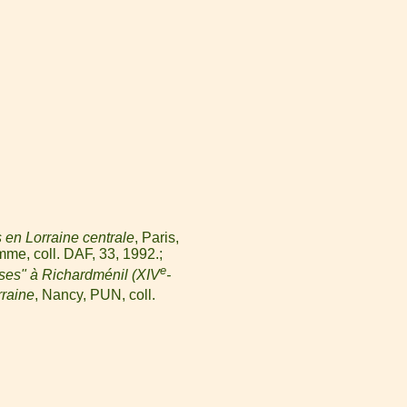
 en Lorraine centrale
, Paris,
mme, coll. DAF, 33, 1992.
e
ses" à Richardménil (XIV
-
rraine
, Nancy, PUN, coll.