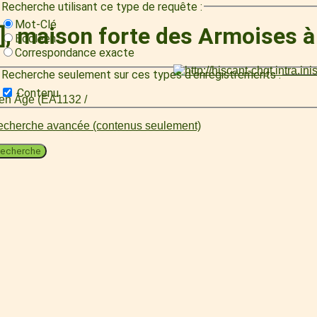
Recherche utilisant ce type de requête :
Mot-Clé
], maison forte des Armoises 
Booléen
Correspondance exacte
Recherche seulement sur ces types d'enregistrements :
Contenu
oyen Âge (EA1132 /
cherche avancée (contenus seulement)
echerche