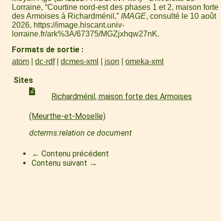
Lorraine, “Courtine nord-est des phases 1 et 2, maison forte
des Armoises à Richardménil,”
IMAGE
, consulté le 10 août
2026,
https://image.hiscant.univ-
lorraine.fr/ark%3A/67375/MGZjxhqw27nK
.
Formats de sortie
atom
dc-rdf
dcmes-xml
json
omeka-xml
Sites
Richardménil, maison forte des Armoises
(Meurthe-et-Moselle)
dcterms:relation ce document
← Contenu précédent
Contenu suivant →