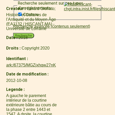
Recherche seulement sur ces types
d'enregistrements :
Créateur
Gérard Giuliato
Contenu
Histoire et Cultures de
l'Antiquité et du Moyen Âge
(EA1132 / HISCANT-MA) -
Recherche avancée (contenus seulement)
Université de Lorraine
Recherche
Date
2018
Droits
Copyright 2020
Identifiant
ark:/67375/MGZjxhqw27nK
Date de modification
2012-10-08
Legende
A gauche le parement
intérieur de la courtine
extérieure bâtie au cours de
la phase 2 entre 1443 et
1547. A droite, la courtine