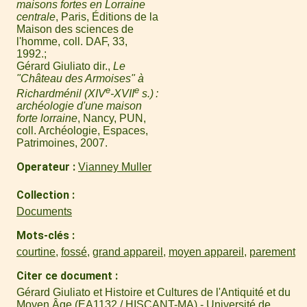
maisons fortes en Lorraine
centrale
, Paris, Éditions de la
Maison des sciences de
l'homme, coll. DAF, 33,
1992.
Gérard Giuliato dir.,
Le
"Château des Armoises" à
e
e
Richardménil (XIV
-XVII
s.) :
archéologie d'une maison
forte lorraine
, Nancy, PUN,
coll. Archéologie, Espaces,
Patrimoines, 2007.
Operateur
Vianney Muller
Collection
Documents
Mots-clés
courtine
,
fossé
,
grand appareil
,
moyen appareil
,
parement
Citer ce document
Gérard Giuliato et Histoire et Cultures de l'Antiquité et du
Moyen Âge (EA1132 / HISCANT-MA) - Université de