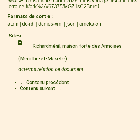
IMAGE
, consulté le 9 août 2026,
https://image.hiscant.univ-
lorraine.fr/ark%3A/67375/MGZ1sC2BnrcJ
.
Formats de sortie
atom
dc-rdf
dcmes-xml
json
omeka-xml
Sites
Richardménil, maison forte des Armoises
(Meurthe-et-Moselle)
dcterms:relation ce document
← Contenu précédent
Contenu suivant →