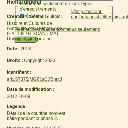
Richardménil
Recherche seulement sur ces types
d'enregistrements :
Contenu
Créateur
Gérard Giuliato
Histoire et Cultures de
l'Antiquité et du Moyen Âge
Recherche avancée (contenus seulement)
(EA1132 / HISCANT-MA) -
Université de Lorraine
Recherche
Date
2018
Droits
Copyright 2020
Identifiant
ark:/67375/MGZ1sC2BnrcJ
Date de modification
2012-10-08
Legende
Détail de la courtine nord-est
bâtie pendant la phase 2.