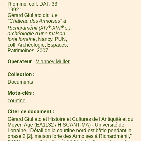
l'homme, coll. DAF, 33,
1992.
Gérard Giuliato dir.,
Le
"Château des Armoises" à
e
e
Richardménil (XIV
-XVII
s.) :
archéologie d'une maison
forte lorraine
, Nancy, PUN,
coll. Archéologie, Espaces,
Patrimoines, 2007.
Operateur
Vianney Muller
Collection
Documents
Mots-clés
courtine
Citer ce document
Gérard Giuliato et Histoire et Cultures de l'Antiquité et du
Moyen Âge (EA1132 / HISCANT-MA) - Université de
Lorraine, “Détail de la courtine nord-est bâtie pendant la
phase 2 [2], maison forte des Armoises à Richardménil,”