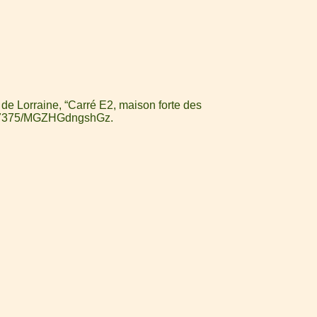
de Lorraine, “Carré E2, maison forte des
3A/67375/MGZHGdngshGz
.