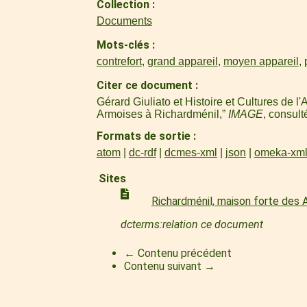
Collection
Documents
Mots-clés
contrefort
,
grand appareil
,
moyen appareil
,
Citer ce document
Gérard Giuliato et Histoire et Cultures de 
Armoises à Richardménil,”
IMAGE
, consult
Formats de sortie
atom
dc-rdf
dcmes-xml
json
omeka-xm
Sites
Richardménil, maison forte des
dcterms:relation ce document
← Contenu précédent
Contenu suivant →