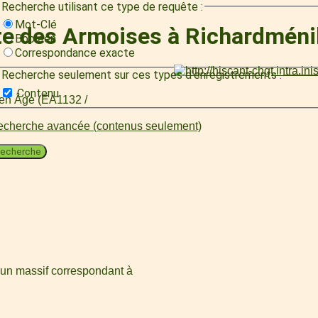
Recherche utilisant ce type de requête :
Mot-Clé
te des Armoises à Richardméni
Booléen
Correspondance exacte
Recherche seulement sur ces types d'enregistrements :
Contenu
oyen Âge (EA1132 /
cherche avancée (contenus seulement)
echerche
 un massif correspondant à