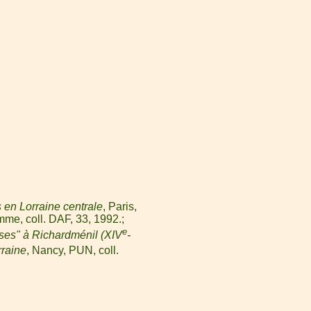
 en Lorraine centrale
, Paris,
mme, coll. DAF, 33, 1992.
e
ses" à Richardménil (XIV
-
rraine
, Nancy, PUN, coll.