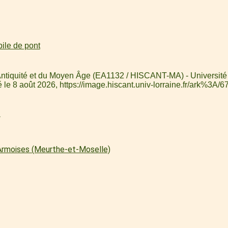
pile de pont
l'Antiquité et du Moyen Âge (EA1132 / HISCANT-MA) - Université 
é le 8 août 2026,
https://image.hiscant.univ-lorraine.fr/ark%
l
 Armoises (Meurthe-et-Moselle)