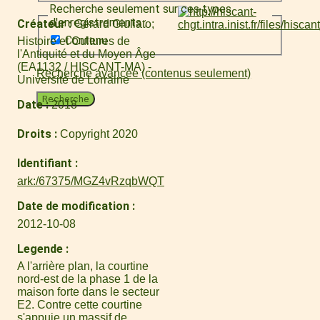
Recherche seulement sur ces types
d'enregistrements :
Créateur
Gérard Giuliato
Contenu
Histoire et Cultures de
l'Antiquité et du Moyen Âge
(EA1132 / HISCANT-MA) -
Recherche avancée (contenus seulement)
Université de Lorraine
Recherche
Date
2018
Droits
Copyright 2020
Identifiant
ark:/67375/MGZ4vRzqbWQT
Date de modification
2012-10-08
Legende
A l'arrière plan, la courtine
nord-est de la phase 1 de la
maison forte dans le secteur
E2. Contre cette courtine
s'appuie un massif de