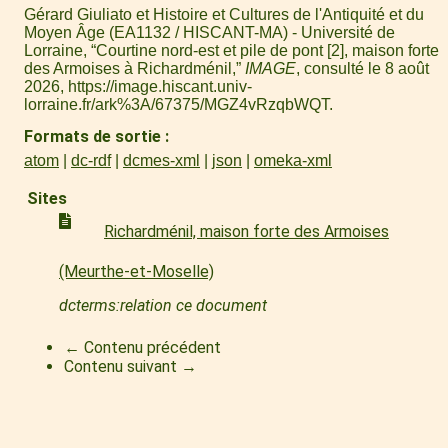
Gérard Giuliato et Histoire et Cultures de l'Antiquité et du
Moyen Âge (EA1132 / HISCANT-MA) - Université de
Lorraine, “Courtine nord-est et pile de pont [2], maison forte
des Armoises à Richardménil,”
IMAGE
, consulté le 8 août
2026,
https://image.hiscant.univ-
lorraine.fr/ark%3A/67375/MGZ4vRzqbWQT
.
Formats de sortie
atom
dc-rdf
dcmes-xml
json
omeka-xml
Sites
Richardménil, maison forte des Armoises
(Meurthe-et-Moselle)
dcterms:relation ce document
← Contenu précédent
Contenu suivant →