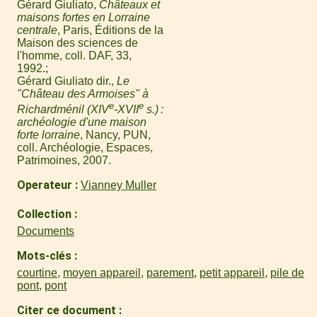
Gérard Giuliato,
Châteaux et
maisons fortes en Lorraine
centrale
, Paris, Éditions de la
Maison des sciences de
l'homme, coll. DAF, 33,
1992.
Gérard Giuliato dir.,
Le
"Château des Armoises" à
e
e
Richardménil (XIV
-XVII
s.) :
archéologie d'une maison
forte lorraine
, Nancy, PUN,
coll. Archéologie, Espaces,
Patrimoines, 2007.
Operateur
Vianney Muller
Collection
Documents
Mots-clés
courtine
,
moyen appareil
,
parement
,
petit appareil
,
pile de
pont
,
pont
Citer ce document