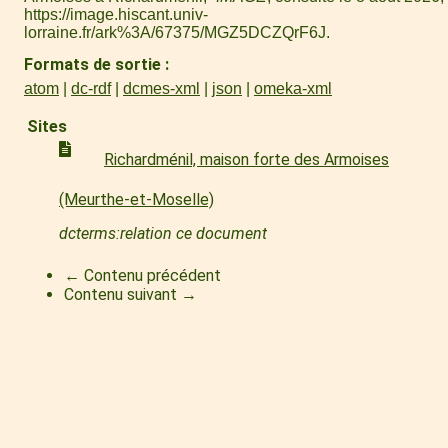
https://image.hiscant.univ-
lorraine.fr/ark%3A/67375/MGZ5DCZQrF6J
.
Formats de sortie
atom
dc-rdf
dcmes-xml
json
omeka-xml
Sites
Richardménil, maison forte des Armoises
(Meurthe-et-Moselle)
dcterms:relation ce document
← Contenu précédent
Contenu suivant →