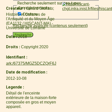
Recherche seulement sur ces types
d'enregistrements :
Créateur
Gérard Giuliato
Contenu
Histoire et Cultures de
l'Antiquité et du Moyen Âge
(EA1132 / HISCANT-MA) -
Recherche avancée (contenus seulement)
Université de Lorraine
Recherche
Date
2018
Droits
Copyright 2020
Identifiant
ark:/67375/MGZ5DCZQrF6J
Date de modification
2012-10-08
Legende
Détail de l'enceinte
extérieure de la maison-forte
composée en gros et moyen
appareil.