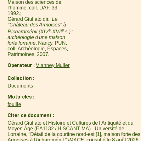
Maison des sciences de
l'homme, coll. DAF, 33,
1992.
Gérard Giuliato dir.,
Le
"Château des Armoises" à
e
e
Richardménil (XIV
-XVII
s.) :
archéologie d'une maison
forte lorraine
, Nancy, PUN,
coll. Archéologie, Espaces,
Patrimoines, 2007.
Operateur
Vianney Muller
Collection
Documents
Mots-clés
fouille
Citer ce document
Gérard Giuliato et Histoire et Cultures de l'Antiquité et du
Moyen Âge (EA1132 / HISCANT-MA) - Université de
Lorraine, “Détail de la courtine nord-est [1], maison forte des
Armoises à Richardménil,”
IMAGE
, consulté le 8 août 2026,