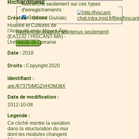
Richardménil
Recherche seulement sur ces types
d'enregistrements :
Contenu
Créateur
Gérard Giuliato
Histoire et Cultures de
l'Antiquité et du Moyen Âge
Recherche avancée (contenus seulement)
(EA1132 / HISCANT-MA) -
Université de Lorraine
Recherche
Date
2018
Droits
Copyright 2020
Identifiant
ark:/67375/MGZrjHQMJttX
Date de modification
2012-10-08
Legende
Ce cliché montre la variation
dans la structuration du mur
dont les modules changent