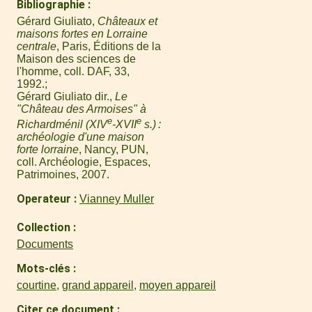
Bibliographie
Gérard Giuliato,
Châteaux et
maisons fortes en Lorraine
centrale
, Paris, Éditions de la
Maison des sciences de
l'homme, coll. DAF, 33,
1992.
Gérard Giuliato dir.,
Le
"Château des Armoises" à
e
e
Richardménil (XIV
-XVII
s.) :
archéologie d'une maison
forte lorraine
, Nancy, PUN,
coll. Archéologie, Espaces,
Patrimoines, 2007.
Operateur
Vianney Muller
Collection
Documents
Mots-clés
courtine
,
grand appareil
,
moyen appareil
Citer ce document