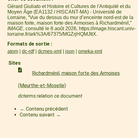
Gérard Giuliato et Histoire et Cultures de l'Antiquité et du
Moyen Âge (EA1132 / HISCANT-MA) - Université de
Lorraine, “Vue du dessus du mur d’enceinte nord-est de la
maison forte, maison forte des Armoises à Richardménil,”
IMAGE
, consulté le 8 août 2026,
https://image.hiscant.univ-
lorraine.fr/ark%3A/67375/MGZrjHQMJttX
.
Formats de sortie
atom
dc-rdf
dcmes-xml
json
omeka-xml
Sites
Richardménil, maison forte des Armoises
(Meurthe-et-Moselle)
dcterms:relation ce document
← Contenu précédent
Contenu suivant →