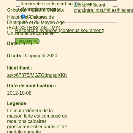
Recherche seulement sur ces types
d'enregistrements :
Créateur
Gérard Giuliato
Contenu
Histoire et Cultures de
l'Antiquité et du Moyen Âge
(EA1132 / HISCANT-MA) -
Recherche avancée (contenus seulement)
Université de Lorraine
Recherche
Date
2018
Droits
Copyright 2020
Identifiant
ark:/67375/MGZGdngsgXKh
Date de modification
2012-10-08
Legende
Le mur extérieur de la
maison forte est composé de
moellons calcaires
grossièrement équarris et de
module variable.