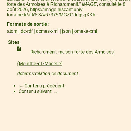
forte des Armoises à Richardménil,”
IMAGE
, consulté le 8
août 2026,
https://image.hiscant.univ-
lorraine.fr/ark%3A/67375/MGZGdngsgXKh
.
Formats de sortie
atom
dc-rdf
dcmes-xml
json
omeka-xml
Sites
Richardménil, maison forte des Armoises
(Meurthe-et-Moselle)
dcterms:relation ce document
← Contenu précédent
Contenu suivant →