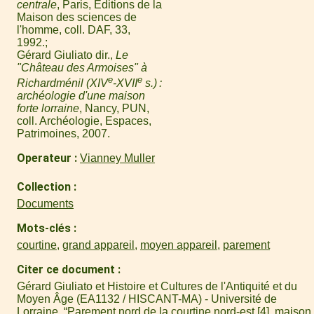
centrale
, Paris, Éditions de la
Maison des sciences de
l'homme, coll. DAF, 33,
1992.
Gérard Giuliato dir.,
Le
"Château des Armoises" à
e
e
Richardménil (XIV
-XVII
s.) :
archéologie d'une maison
forte lorraine
, Nancy, PUN,
coll. Archéologie, Espaces,
Patrimoines, 2007.
Operateur
Vianney Muller
Collection
Documents
Mots-clés
courtine
,
grand appareil
,
moyen appareil
,
parement
Citer ce document
Gérard Giuliato et Histoire et Cultures de l'Antiquité et du
Moyen Âge (EA1132 / HISCANT-MA) - Université de
Lorraine, “Parement nord de la courtine nord-est [4], maison