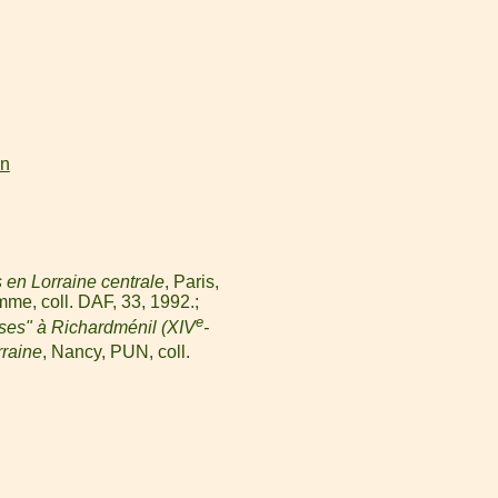
on
 en Lorraine centrale
, Paris,
mme, coll. DAF, 33, 1992.
e
ses" à Richardménil (XIV
-
rraine
, Nancy, PUN, coll.