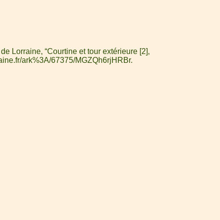
 Lorraine, “Courtine et tour extérieure [2],
orraine.fr/ark%3A/67375/MGZQh6rjHRBr
.