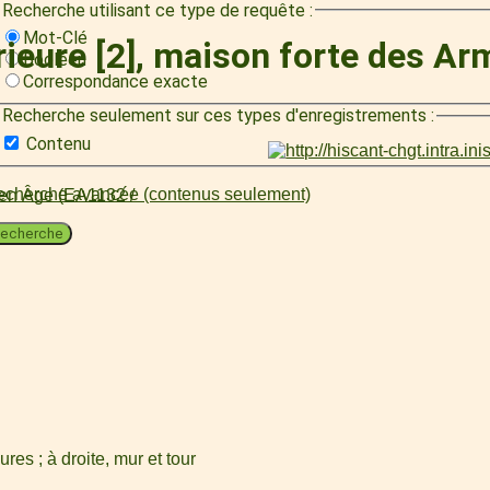
Recherche utilisant ce type de requête :
Mot-Clé
rieure [2], maison forte des Ar
Booléen
Correspondance exacte
Recherche seulement sur ces types d'enregistrements :
Contenu
cherche avancée (contenus seulement)
oyen Âge (EA1132 /
echerche
res ; à droite, mur et tour