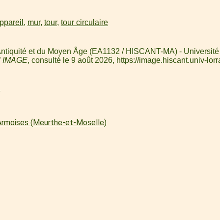
ppareil
,
mur
,
tour
,
tour circulaire
'Antiquité et du Moyen Âge (EA1132 / HISCANT-MA) - Université de
”
IMAGE
, consulté le 9 août 2026,
https://image.hiscant.univ-l
l
 Armoises (Meurthe-et-Moselle)