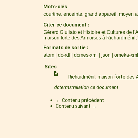
Mots-clés
courtine
,
enceinte
,
grand appareil
,
moyen a
Citer ce document
Gérard Giuliato et Histoire et Cultures de l
maison forte des Armoises à Richardménil,
Formats de sortie
atom
dc-rdf
dcmes-xml
json
omeka-xm
Sites
Richardménil, maison forte des
dcterms:relation ce document
← Contenu précédent
Contenu suivant →