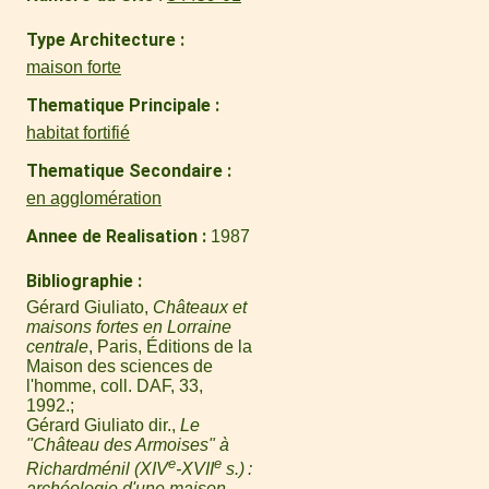
Type Architecture
maison forte
Thematique Principale
habitat fortifié
Thematique Secondaire
en agglomération
Annee de Realisation
1987
Bibliographie
Gérard Giuliato,
Châteaux et
maisons fortes en Lorraine
centrale
, Paris, Éditions de la
Maison des sciences de
l'homme, coll. DAF, 33,
1992.
Gérard Giuliato dir.,
Le
"Château des Armoises" à
e
e
Richardménil (XIV
-XVII
s.) :
archéologie d'une maison