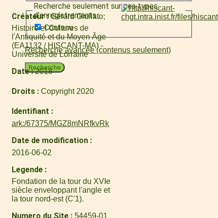
Recherche seulement sur ces types
d'enregistrements :
Créateur
Gérard Giuliato
Contenu
Histoire et Cultures de
l'Antiquité et du Moyen Âge
(EA1132 / HISCANT-MA) -
Recherche avancée (contenus seulement)
Université de Lorraine
Recherche
Date
2018
Droits
Copyright 2020
Identifiant
ark:/67375/MGZ8mNRfkvRk
Date de modification
2016-06-02
Legende
Fondation de la tour du XVIe
siècle enveloppant l'angle et
la tour nord-est (C'1).
Numero du Site
54459-01