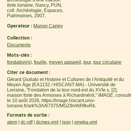
forte lorraine
, Nancy, PUN,
coll. Archéologie, Espaces,
Patrimoines, 2007.
Operateur
Manon Carrey
Collection
Documents
Mots-clés
fondation(s)
,
fouille
,
moyen appareil
,
tour
,
tour circulaire
Citer ce document
Gérard Giuliato et Histoire et Cultures de l'Antiquité et du
Moyen Âge (EA1132 / HISCANT-MA) - Université de
Lorraine, “Fondation de la tour nord-est du XVIe s. [2],
maison forte des Armoises à Richardménil,”
IMAGE
, consul
le 10 août 2026,
https://image.hiscant.univ-
lorraine.fr/ark%3A/67375/MGZ8mNRfkvRk
.
Formats de sortie
atom
dc-rdf
dcmes-xml
json
omeka-xml